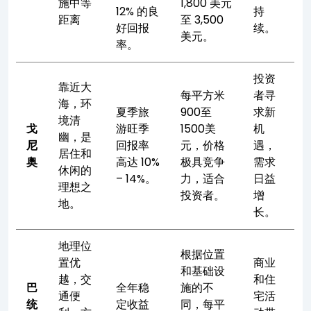
施中等
1,800 美元
12% 的良
持
距离
至 3,500
好回报
续。
美元。
率。
投资
靠近大
每平方米
者寻
海，环
夏季旅
900至
求新
境清
戈
游旺季
1500美
机
幽，是
尼
回报率
元，价格
遇，
居住和
奥
高达 10%
极具竞争
需求
休闲的
– 14%。
力，适合
日益
理想之
投资者。
增
地。
长。
地理位
根据位置
置优
商业
和基础设
越，交
和住
巴
全年稳
施的不
通便
宅活
统
定收益
同，每平