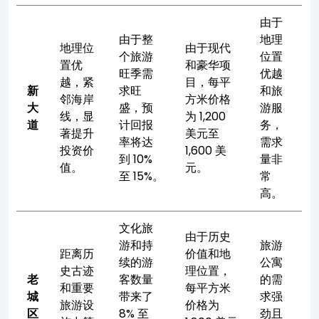
由于
由于整
地理
地理位
由于现代
个旅游
位置
置优
和豪华项
旺季需
优越
越，紧
目，每平
新
求旺
和旅
邻海岸
方米价格
大
盛，预
游服
线，显
为 1,200
道
计回报
务，
著提升
美元至
率将达
需求
投资价
1,600 美
到 10%
量非
值。
元。
至 15%。
常
高。
文化旅
由于历史
游和持
旅游
距离历
价值和地
续的游
公寓
史古迹
理位置，
老
客数量
的需
和重要
每平方米
城
带来了
求强
旅游设
价格为
区
8% 至
劲且