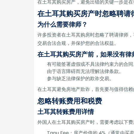
在土耳其购买房产，避免出错的关键一步是在
在土耳其购买房产时忽略聘请
为什么需要律师？
许多投资者在土耳其购房时忽略了聘请律师，
交易合法合规，并保护您的合法权益。
在土耳其购买房产前，如果没有律
有可能签署虚假或不具法律约束力的合同
由于语言障碍而无法理解法律条款。
参与缺乏法律保护的欺诈交易。
在土耳其避免房地产欺诈，首先要与值得信赖
忽略转账费用和税费
土耳其转账费用详情
外国人在土耳其购买房产时，需要考虑以下费
Tapu Fee：房产价值的 4%（通常由