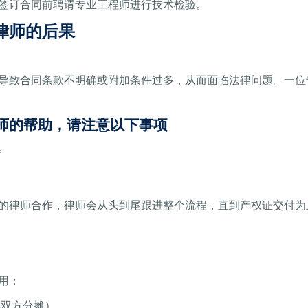
签订合同前聘请专业工程师进行技术检验。
律师的后果
导致合同条款不明确或附加条件过多，从而面临法律问题。一位
师的帮助，请注意以下事项
。
的律师合作，律师会从头到尾跟进整个流程，直到产权证交付为
用：
买卖双方分摊）。