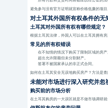
所有付款和交货时间表都应以经公证的法
避免参与没有官方证明就宣称价格低廉的项目
对土耳其外国所有权条件的无
土耳其对外国所有权有哪些规定？
根据土耳其法律，外国人可以在土耳其拥有房
常见的所有权错误
在不知情的情况下购买了限制区域的房产
超出允许限额但未分割财产。
签署不被国家承认的非正式合同。
如何在土耳其安全无误地购买房产？方法是查
未能对市场进行深入研究并忽
购买前的市场分析
在土耳其购房的一大误区就是不做市场调研就
伊斯坦布尔的房产问题