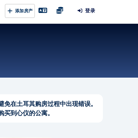
登录
添加房产
避免在土耳其购房过程中出现错误。
购买到心仪的公寓。