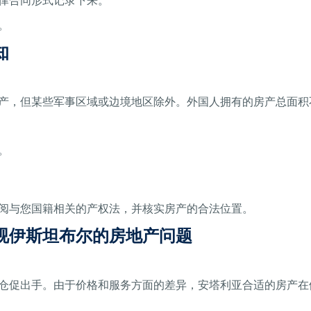
律合同形式记录下来。
。
知
产，但某些军事区域或边境地区除外。外国人拥有的房产总面积
。
阅与您国籍相关的产权法，并核实房产的合法位置。
视伊斯坦布尔的房地产问题
仓促出手。由于价格和服务方面的差异，安塔利亚合适的房产在