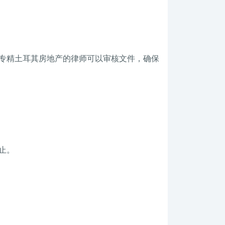
专精土耳其房地产的律师可以审核文件，确保
止。