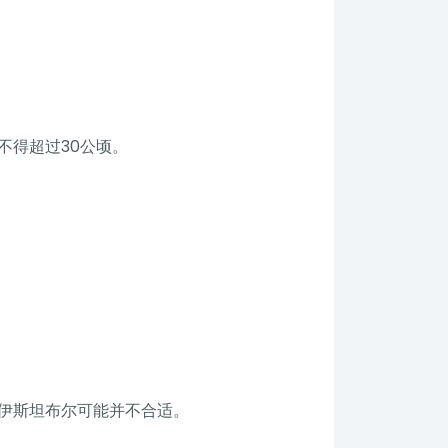
不得超过30公顷。
伊斯坦布尔可能并不合适。