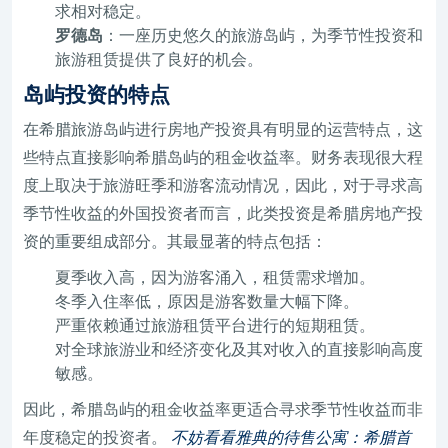
求相对稳定。
罗德岛
：一座历史悠久的旅游岛屿，为季节性投资和
旅游租赁提供了良好的机会。
岛屿投资的特点
在希腊旅游岛屿进行房地产投资具有明显的运营特点，这
些特点直接影响希腊岛屿的租金收益率。财务表现很大程
度上取决于旅游旺季和游客流动情况，因此，对于寻求高
季节性收益的外国投资者而言，此类投资是希腊房地产投
资的重要组成部分。其最显著的特点包括：
夏季收入高，因为游客涌入，租赁需求增加。
冬季入住率低，原因是游客数量大幅下降。
严重依赖通过旅游租赁平台进行的短期租赁。
对全球旅游业和经济变化及其对收入的直接影响高度
敏感。
因此，希腊岛屿的租金收益率更适合寻求季节性收益而非
年度稳定的投资者。
不妨看看雅典的待售公寓：希腊首