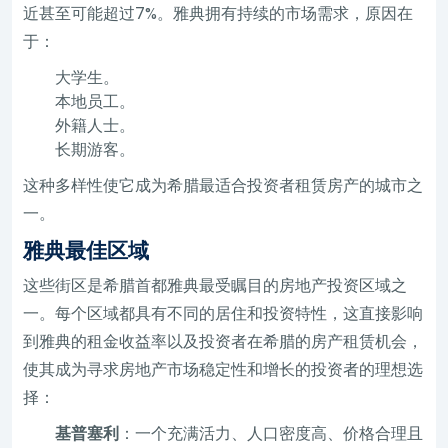
近甚至可能超过7%。雅典拥有持续的市场需求，原因在
于：
大学生。
本地员工。
外籍人士。
长期游客。
这种多样性使它成为希腊最适合投资者租赁房产的城市之
一。
雅典最佳区域
这些街区是希腊首都雅典最受瞩目的房地产投资区域之
一。每个区域都具有不同的居住和投资特性，这直接影响
到雅典的租金收益率以及投资者在希腊的房产租赁机会，
使其成为寻求房地产市场稳定性和增长的投资者的理想选
择：
基普塞利
：一个充满活力、人口密度高、价格合理且