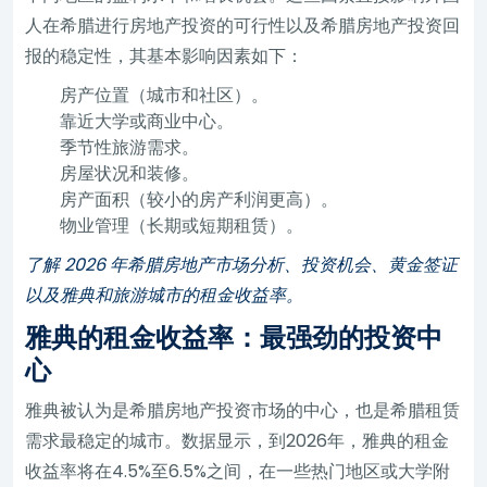
人在希腊进行房地产投资的可行性以及希腊房地产投资回
报的稳定性，其基本影响因素如下：
房产位置（城市和社区）。
靠近大学或商业中心。
季节性旅游需求。
房屋状况和装修。
房产面积（较小的房产利润更高）。
物业管理（长期或短期租赁）。
了解 2026 年希腊房地产市场分析、投资机会、黄金签证
以及雅典和旅游城市的租金收益率。
雅典的租金收益率：最强劲的投资中
心
雅典被认为是希腊房地产投资市场的中心，也是希腊租赁
需求最稳定的城市。数据显示，到2026年，雅典的租金
收益率将在4.5%至6.5%之间，在一些热门地区或大学附