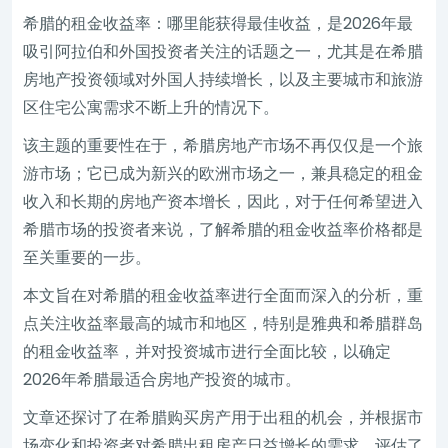
希腊的租金收益率：哪里能获得最佳收益，是2026年最
吸引阿拉伯和外国投资者关注的话题之一，尤其是在希腊
房地产投资领域对外国人持续增长，以及主要城市和旅游
区住宅公寓需求不断上升的情况下。
该主题的重要性在于，希腊房地产市场不再仅仅是一个旅
游市场；它已成为新兴的欧洲市场之一，兼具稳定的租金
收入和长期的房地产资本增长，因此，对于任何希望进入
希腊市场的投资者来说，了解希腊的租金收益率价格都是
至关重要的一步。
本文旨在对希腊的租金收益率进行全面而深入的分析，重
点关注收益率最高的城市和地区，特别是雅典和希腊群岛
的租金收益率，并对投资城市进行全面比较，以确定
2026年希腊最适合房地产投资的城市。
文章还探讨了在希腊购买房产用于出租的机会，并根据市
场变化和投资者对希腊出租房产日益增长的需求，评估了