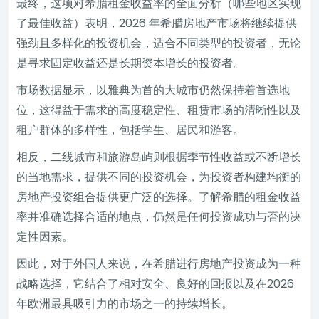
最终，这项对希腊租金收益率的全面分析（哪些地区实现
了最佳收益）表明，2026 年希腊房地产市场将继续提供
强劲且多样化的投资机会，适合不同类型的投资者，无论
是寻求固定收益还是长期资本增长的投资者。
市场数据显示，以雅典为首的大城市仍然保持着首选地
位，这得益于需求的高度稳定性、租赁市场的清晰性以及
租户群体的多样性，包括学生、居民和游客。
相反，二线城市和旅游岛屿则根据季节性收益或不断增长
的当地需求，提供不同的投资机会，为投资者构建均衡的
房地产投资组合提供更广泛的选择。了解希腊的租金收益
率并准确选择合适的地点，仍然是任何投资成功与否的决
定性因素。
因此，对于外国人来说，在希腊进行房地产投资成为一种
战略选择，它结合了相对安全、良好的回报以及在2026
年欧洲最具吸引力的市场之一的持续增长。