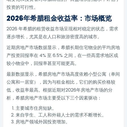
投资的可行性。
2026年希腊租金收益率：市场概览
2026 年希腊的租赁收益市场呈现相对稳定的状态，需求
逐步增长，尤其是在人口和旅游密度高的城市。
近期房地产市场数据显示，希腊长期住宅物业的平均房地
产投资回报率在 4% 至 6.5% 之间，在一些高需求地区或
较小物业中，回报率甚至可能更高。
最新数据显示，希腊房地产市场高度依赖小型公寓（单间
公寓和一居室），因为与租金相比，它们的购买价格较
低，收益率最高。根据近期对2026年房地产市场的分
析，希腊房地产市场主要受以下三个因素驱动：
主要城市住房短缺。
来自学生、工人和外籍人士的需求不断增长。
房地产领域外国投资增加。