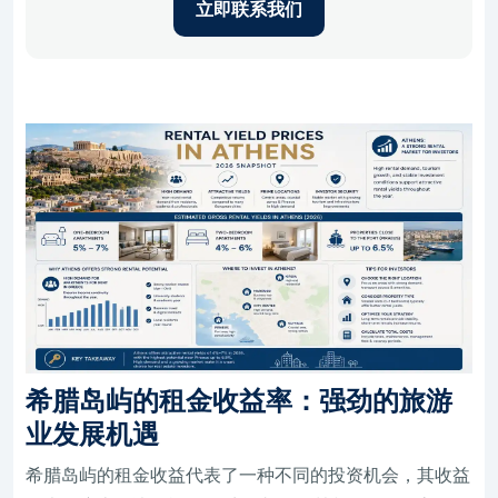
立即联系我们
希腊岛屿的租金收益率：强劲的旅游
业发展机遇
希腊岛屿的租金收益代表了一种不同的投资机会，其收益