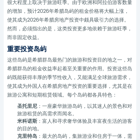
很大程度上取决于旅游旺季。由于欧洲和阿拉伯游客数量
的增加，预计2026年希腊岛屿的租金价格将大幅上涨，
使其成为2026年希腊房地产投资中颇具吸引力的选择。
然而，必须指出的是，这类投资更多地依赖于旅游旺季，
而非固定收益。
重要投资岛屿
这些岛屿是希腊群岛最热门的旅游和投资目的地之一，对
希腊群岛的租金收益率起着至关重要的作用。投资这些岛
屿既能获得丰厚的季节性收入，又能满足全球旅游需求，
使其成为外国人在希腊房地产投资的重要选择，尤其是在
旅游公寓和短期租赁领域。每个岛屿都各具特色：
圣托里尼
：一座豪华旅游岛屿，以其迷人的景色和对
旅游租赁的高需求而闻名。
米科诺斯
：富人和寻求奢华体验及丰富夜生活的游客
的目的地。
克里特岛
：最大的岛屿，集旅游业和住房于一体，需