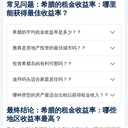
常见问题：希腊的租金收益率：哪里
能获得最佳收益率？
希腊的平均租金收益率是多少？ ?
雅典是房地产投资的最佳城市吗？ ?
投资希腊岛屿有利可图吗？ ?
迪拜码头适合家庭居住吗？ ?
哪种类型的房产最适合出租以获得租金收入？ ?
最终结论：希腊的租金收益率：哪些
地区收益率最高？