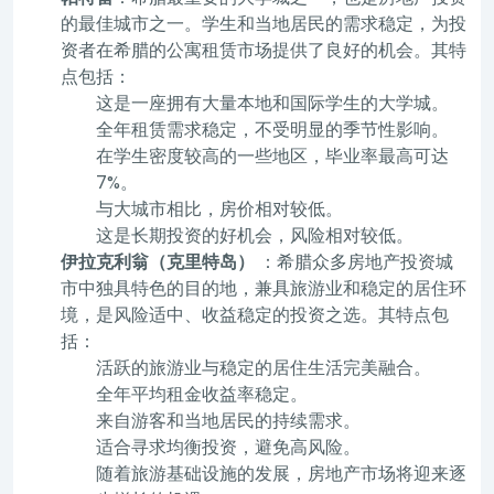
的最佳城市之一。学生和当地居民的需求稳定，为投
资者在希腊的公寓租赁市场提供了良好的机会。其特
点包括：
这是一座拥有大量本地和国际学生的大学城。
全年租赁需求稳定，不受明显的季节性影响。
在学生密度较高的一些地区，毕业率最高可达
7%。
与大城市相比，房价相对较低。
这是长期投资的好机会，风险相对较低。
伊拉克利翁（克里特岛）
：希腊众多房地产投资城
市中独具特色的目的地，兼具旅游业和稳定的居住环
境，是风险适中、收益稳定的投资之选。其特点包
括：
活跃的旅游业与稳定的居住生活完美融合。
全年平均租金收益率稳定。
来自游客和当地居民的持续需求。
适合寻求均衡投资，避免高风险。
随着旅游基础设施的发展，房地产市场将迎来逐