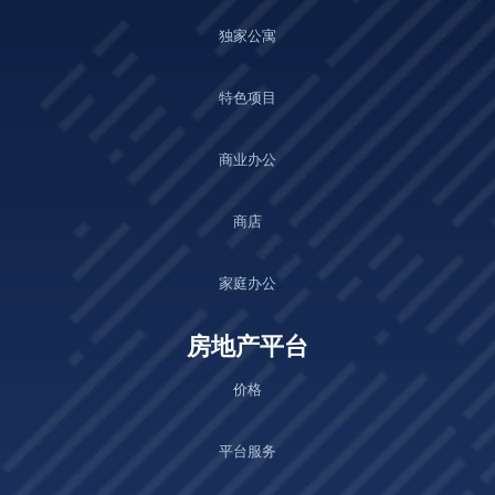
独家公寓
特色项目
商业办公
商店
家庭办公
房地产平台
价格
平台服务