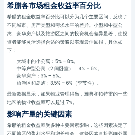
希腊各市场租金收益率百分比
希腊的租金收益率百分比可以分为几个主要区间，反映了
不同城市、房产类型和需求水平的差异。小型和中型公
寓、豪华房产以及旅游区之间的投资机会差异显著，使投
资者能够灵活选择合适的策略以实现最佳回报，具体如
下：
大城市的小公寓：5% – 8%。
中等户型公寓（2 间卧室）：4% – 6%。
豪华房产：3% – 5%。
旅游区和岛屿：3.5% – 6%（季节性）。
最新数据显示，如果物业管理得当，雅典和帕特雷的一些
地区的物业收益率可以超过 7%。
影响产量的关键因素
希腊的租金收益率受多种主要因素影响，这些因素决定了
不同地区的盈利水平和增长机会。这些因素直接影响外国