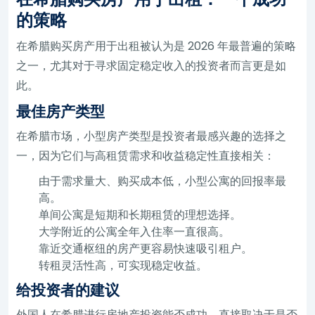
的策略
在希腊购买房产用于出租被认为是 2026 年最普遍的策略
之一，尤其对于寻求固定稳定收入的投资者而言更是如
此。
最佳房产类型
在希腊市场，小型房产类型是投资者最感兴趣的选择之
一，因为它们与高租赁需求和收益稳定性直接相关：
由于需求量大、购买成本低，小型公寓的回报率最
高。
单间公寓是短期和长期租赁的理想选择。
大学附近的公寓全年入住率一直很高。
靠近交通枢纽的房产更容易快速吸引租户。
转租灵活性高，可实现稳定收益。
给投资者的建议
外国人在希腊进行房地产投资能否成功，直接取决于是否