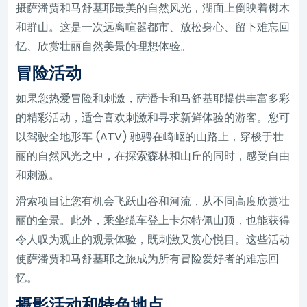
摄萨潘贾和马舒基耶最美的自然风光，湖面上倒映着树木
和群山。这是一次远离喧嚣都市、放松身心、留下难忘回
忆、欣赏壮丽自然美景的理想体验。
冒险活动
如果您热爱冒险和刺激，萨潘卡和马舒基耶提供丰富多彩
的精彩活动，适合喜欢刺激和寻求新鲜体验的游客。您可
以驾驶全地形车 (ATV) 驰骋在崎岖的山路上，穿梭于壮
丽的自然风光之中，在探索森林和山丘的同时，感受自由
和刺激。
滑索项目让您有机会飞跃山谷和河流，从不同高度欣赏壮
丽的全景。此外，乘坐缆车登上卡尔特佩山顶，也能获得
令人叹为观止的观景体验，既刺激又赏心悦目。这些活动
使萨潘贾和马舒基耶之旅成为所有冒险爱好者的难忘回
忆。
摄影活动和特色地点