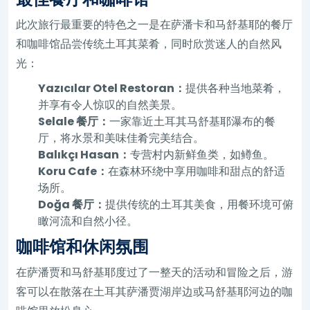
此次旅行最重要的特色之一是在萨潘卡和马舒基耶的餐厅
和咖啡馆品尝传统土耳其菜肴，同时欣赏迷人的自然风
光：
Yazıcılar Otel Restoran：
提供各种当地菜肴，
并享有令人惊叹的自然美景。
Selale 餐厅：
一家靠近土耳其马舒基耶瀑布的餐
厅，将水景和美味佳肴完美结合。
Balıkçı Hasan：
专营村内新鲜鱼类，如鳟鱼。
Koru Cafe：
在森林环绕中享用咖啡和甜点的舒适
场所。
Doğa 餐厅：
提供传统的土耳其美食，用餐环境可俯
瞰河流和自然小径。
咖啡馆和休闲氛围
在萨潘贾和马舒基耶度过了一整天的活动和冒险之后，游
客可以在散落在土耳其萨潘贾湖岸边或马舒基耶河边的咖