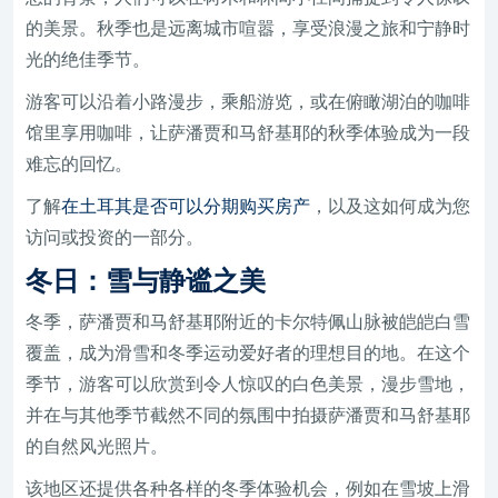
的美景。秋季也是远离城市喧嚣，享受浪漫之旅和宁静时
光的绝佳季节。
游客可以沿着小路漫步，乘船游览，或在俯瞰湖泊的咖啡
馆里享用咖啡，让萨潘贾和马舒基耶的秋季体验成为一段
难忘的回忆。
了解
在土耳其是否可以分期购买房产
，以及这如何成为您
访问或投资的一部分。
冬日：雪与静谧之美
冬季，萨潘贾和马舒基耶附近的卡尔特佩山脉被皑皑白雪
覆盖，成为滑雪和冬季运动爱好者的理想目的地。在这个
季节，游客可以欣赏到令人惊叹的白色美景，漫步雪地，
并在与其他季节截然不同的氛围中拍摄萨潘贾和马舒基耶
的自然风光照片。
该地区还提供各种各样的冬季体验机会，例如在雪坡上滑