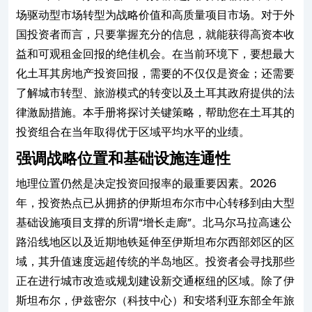
场驱动型市场转型为战略价值和高质量项目市场。对于外
国投资者而言，只要掌握充分的信息，就能获得高资本收
益和可观租金回报的绝佳机会。在当前环境下，要想最大
化土耳其房地产投资回报，需要的不仅仅是资金；还需要
了解城市转型、旅游模式的转变以及土耳其政府提供的法
律激励措施。本手册将探讨关键策略，帮助您在土耳其的
投资组合在当年取得优于区域平均水平的业绩。
强调战略位置和基础设施连通性
地理位置仍然是决定投资回报率的最重要因素。2026
年，投资热点已从拥挤的伊斯坦布尔市中心转移到由大型
基础设施项目支撑的所谓“增长走廊”。北马尔马拉高速公
路沿线地区以及近期地铁延伸至伊斯坦布尔西部郊区的区
域，其升值速度远超传统的半岛地区。投资者会寻找那些
正在进行城市改造或规划建设新交通枢纽的区域。除了伊
斯坦布尔，伊兹密尔（科技中心）和安塔利亚东部全年旅