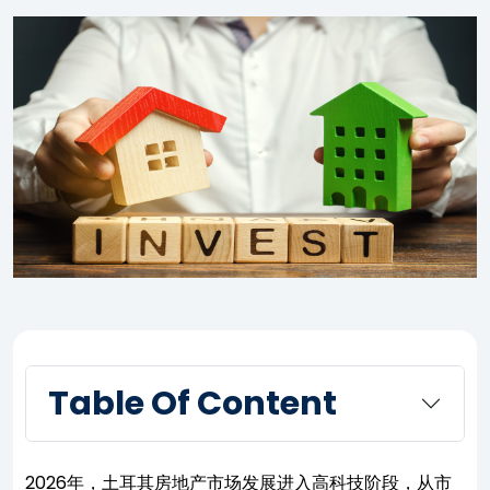
Table Of Content
2026年，土耳其房地产市场发展进入高科技阶段，从市