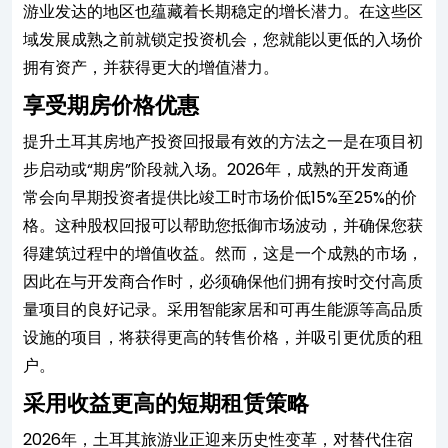
游业发达的地区也蕴藏着长期稳定的增长潜力。在这些区
域发展成熟之前就锁定投资机会，您就能以更低的入场价
拥有资产，并获得更大的增值潜力。
享受期房价格优惠
提升土耳其房地产投资回报最有效的方法之一是在项目初
步启动或“期房”阶段就入场。2026年，成熟的开发商通
常会向早期投资者提供比竣工时市场价低15%至25%的价
格。这种股权回报可以帮助您抵御市场波动，并确保您获
得建筑过程中的增值收益。然而，这是一个成熟的市场，
因此在与开发商合作时，必须确保他们拥有按时交付高质
量项目的良好记录。采用智能家居和可再生能源等高品质
设施的项目，将获得更高的转售价格，并吸引更优质的租
户。
采用收益更高的短期租赁策略
2026年，土耳其旅游业正迎来历史性变革，对替代住宿