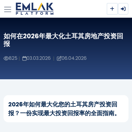
如何在2026年最大化土耳其房地产投资回
报
825
03.03.2026
06.04.2026
|
|
2026年如何最大化您的土耳其房产投资回
报？一份实现最大投资回报率的全面指南。