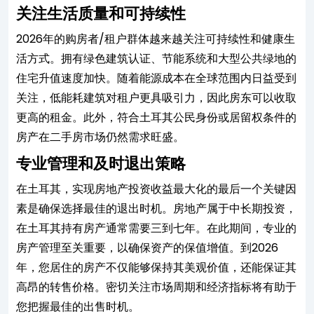
关注生活质量和可持续性
2026年的购房者/租户群体越来越关注可持续性和健康生
活方式。拥有绿色建筑认证、节能系统和大型公共绿地的
住宅升值速度加快。随着能源成本在全球范围内日益受到
关注，低能耗建筑对租户更具吸引力，因此房东可以收取
更高的租金。此外，符合土耳其公民身份或居留权条件的
房产在二手房市场仍然需求旺盛。
专业管理和及时退出策略
在土耳其，实现房地产投资收益最大化的最后一个关键因
素是确保选择最佳的退出时机。房地产属于中长期投资，
在土耳其持有房产通常需要三到七年。在此期间，专业的
房产管理至关重要，以确保资产的保值增值。到2026
年，您居住的房产不仅能够保持其美观价值，还能保证其
高昂的转售价格。密切关注市场周期和经济指标将有助于
您把握最佳的出售时机。