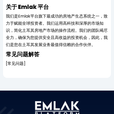
关于 Emlak 平台
我们是Emlak平台旗下最成功的房地产生态系统之一，致
力于赋能全球投资者。我们运用高科技和深厚的市场知
识，简化土耳其房地产市场的操作流程。我们的团队竭尽
全力，确保为您提供安全且高收益的投资机会，因此，我
们是您在土耳其发展业务最值得信赖的合作伙伴。
常见问题解答
[常见问题]