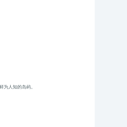
鲜为人知的岛屿。