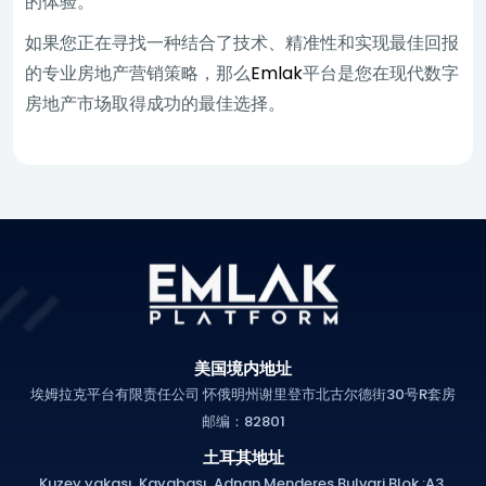
的体验。
如果您正在寻找一种结合了技术、精准性和实现最佳回报
的专业房地产营销策略，那么
Emlak
平台是您在现代数字
房地产市场取得成功的最佳选择。
美国境内地址
埃姆拉克平台有限责任公司 怀俄明州谢里登市北古尔德街30号R套房
邮编：82801
土耳其地址
Kuzey yakası, Kayabaşı, Adnan Menderes Bulvari Blok :A3,