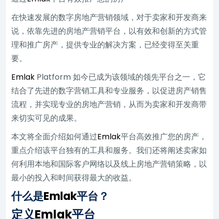
在快速发展的数字房地产营销领域，对于卖家和开发商来
说，依靠先进的房地产营销平台，以有效和创新的方式管
理和推广房产，提供专业的解决方案，已经变得至关重
要。
Emlak
Platform 如今已成为该领域的领先平台之一，它
结合了先进的数字营销工具和专业服务，以促进房产销售
流程，并实现专业的房地产营销，从而为卖家和开发商带
来切实可见的成果。
本文将全面介绍如何通过
Emlak
平台高效推广您的房产，
重点介绍该平台独有的工具和服务。我们还将阐述卖家如
何利用本地和国际客户网络以及线上房地产营销策略，以
最小的投入和时间获得最大的收益。
什么是
Emlak
平台？
定义
Emlak
平台