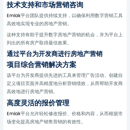
技术支持和市场营销咨询
Emlak
平台团队提供持续支持，以确保利用数字营销工具
高效地实现专业的房地产营销。
这种支持有助于提升数字房地产营销的机会，并为平台上
列出的所有房产取得最佳效果。
通过平台为开发商进行房地产营销
项目综合营销解决方案
该平台为开发商提供先进的工具来管理广告活动、创建自
定义项目页面并高精度地分析营销绩效，从而帮助开发商
高效地进行房地产营销。
高度灵活的报价管理
Emlak
平台允许轻松修改报价、价格和内容，从而根据市
场变化提高房地产销售营销的有效性。