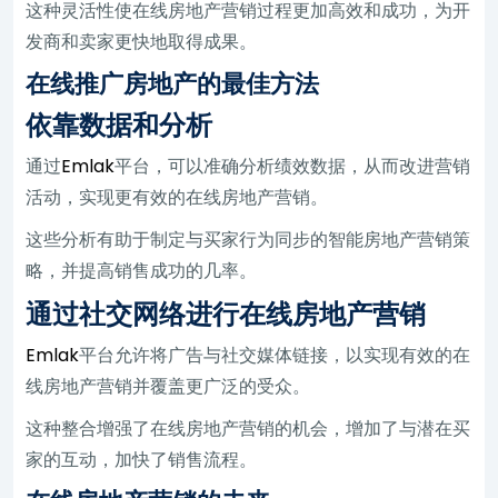
这种灵活性使在线房地产营销过程更加高效和成功，为开
发商和卖家更快地取得成果。
在线推广房地产的最佳方法
依靠数据和分析
通过
Emlak
平台，可以准确分析绩效数据，从而改进营销
活动，实现更有效的在线房地产营销。
这些分析有助于制定与买家行为同步的智能房地产营销策
略，并提高销售成功的几率。
通过社交网络进行在线房地产营销
Emlak
平台允许将广告与社交媒体链接，以实现有效的在
线房地产营销并覆盖更广泛的受众。
这种整合增强了在线房地产营销的机会，增加了与潜在买
家的互动，加快了销售流程。