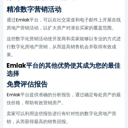
精准数字营销活动
通过
Emlak
平台，可以在社交渠道和电子邮件上开展在线
房地产营销活动，以扩大房产对潜在买家的覆盖范围。
这些数字化营销活动使开发商和卖家能够以专业的方式进
行数字化房地产营销，从而提高销售机会并取得有效成
果。
Emlak
平台的其他优势使其成为您的最佳
选择
免费评估报告
Emlak
平台提供准确的分析报告，通过确定每处房产的最
佳价格，帮助有效营销房产。
卖家可以利用这些报告进行有针对性的数字化房地产营
销，从而获得最高的销售回报。