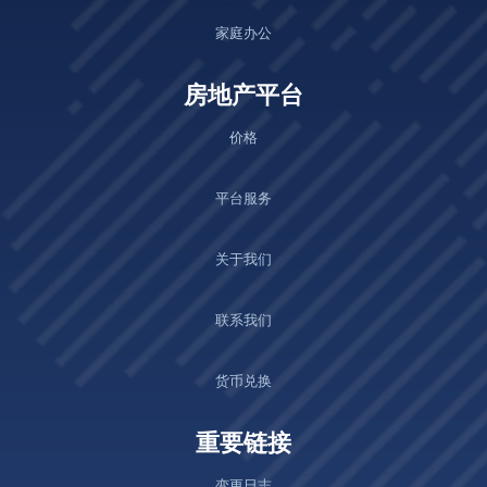
家庭办公
房地产平台
价格
平台服务
关于我们
联系我们
货币兑换
重要链接
变更日志