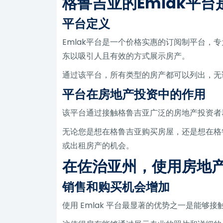
格鲁吉亚的Emlak平台
平台定义
Emlak平台是一个价格实惠的订阅制平台
东以吸引人且有效的方式展示房产。
通过该平台，所有类型的房产都可以列出，无
平台在房地产投资中的作用
该平台通过接触格鲁吉亚广泛的房地产投资者
无论您是想在格鲁吉亚购买房屋，还是想在格
或出租房产的机会。
在佐治亚州，使用房地
销售和购买机会增加
使用 Emlak 平台最显著的优势之一是能够