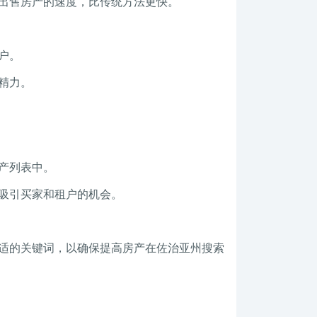
出售房产的速度，比传统方法更快。
户。
精力。
房产列表中。
吸引买家和租户的机会。
适的关键词，以确保提高房产在佐治亚州搜索