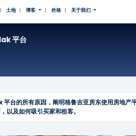
土地
博客
价格
关于我们
ak 平台
lak 平台的所有原因，阐明格鲁吉亚房东使用房地
巧，以及如何吸引买家和租客。