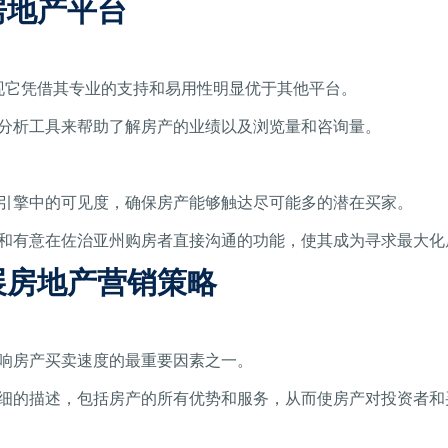
房地产平台
们发现它凭借其专业的支持和易用性明显优于其他平台。
分析工具来帮助了解房产的业绩以及浏览量和咨询量。
引擎中的可见度，确保房产能够触达尽可能多的潜在买家。
和有意在佐治亚州购房者直接沟通的功能，使其成为寻求最大化
展房地产营销策略
响房产买卖速度的最重要因素之一。
细的描述，包括房产的所有优势和服务，从而使房产对投资者和