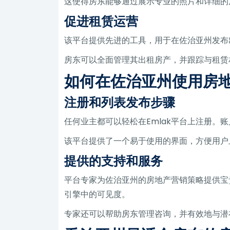
这使得房东能够通过展示专业的照片和详细的
促进租赁运营
该平台提供先进的工具，用于在佐治亚州发布
房东可以全面管理其出租房产，并跟踪与租赁
如何在佐治亚州使用房
注册和列表发布步骤
任何业主都可以轻松在Emlak平台上注册
该平台提供了一个易于使用的界面，方便用户
提供的支持和服务
平台专家为佐治亚州的房地产营销策略提供宝
引擎中的可见度。
专家还可以帮助房东管理咨询，并有效地与潜