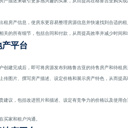
房产描述来吸引更多感兴趣的买家，从而提高在格鲁吉亚购买或
出租房产信息，使房东更容易整理房源信息并快速找到合适的租
相关的所有细节，包括合同和付款，从而提高效率并减少时间和
地产平台
。账户创建完成后，即可将房源发布到格鲁吉亚的待售房产和待租
上传图片、撰写房产描述、设定价格和展示房产特色，从而提高
贵建议，包括改进照片和描述、设定有竞争力的价格以及使用合
在买家和租户沟通。