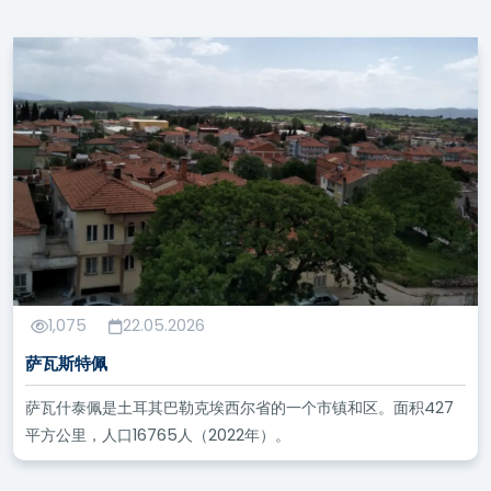
1,075
22.05.2026
萨瓦斯特佩
萨瓦什泰佩是土耳其巴勒克埃西尔省的一个市镇和区。面积427
平方公里，人口16765人（2022年）。