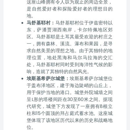
这座山峰拥有令人叹为观止的周边全景，
是自然爱好者和探险爱好者的理想目的
地。
马舒基耶村：
马舒基耶村位于伊兹密特以
东，萨潘贾湖西南岸，卡尔特佩地区郊
区。马舒基耶是土耳其最受欢迎的村庄之
一，拥有森林、溪流、瀑布和果园，是寻
求自然美景的理想之地。由于其独特的地
理位置，地处黑海和马尔马拉海的交汇
处，马舒基耶村同时受到海洋性气候的影
响，造就了其独特的自然风光。
埃斯基希萨尔城堡：
埃斯基希萨尔城堡位
于盖布泽地区，建于海边陡峭的山丘上，
用于保护当地的港口。城堡外院城墙之间
呈L形的塔楼间距在30至60米之间。据现
代研究，城堡下方发现了一座拥有8根立
柱和15个圆顶的拜占庭式蓄水池。这座城
堡体现了该地区历代以来的历史和战略地
位。