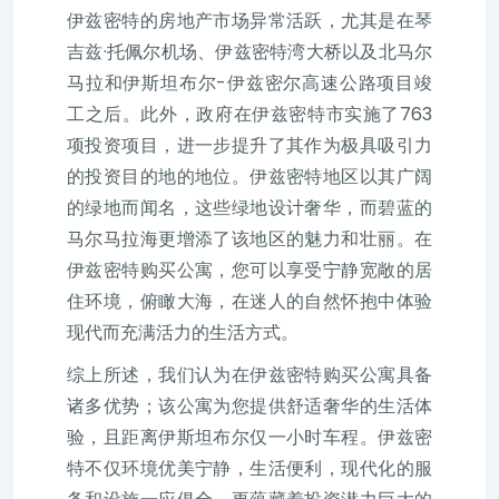
伊兹密特的房地产市场异常活跃，尤其是在琴
吉兹·托佩尔机场、伊兹密特湾大桥以及北马尔
马拉和伊斯坦布尔-伊兹密尔高速公路项目竣
工之后。此外，政府在伊兹密特市实施了763
项投资项目，进一步提升了其作为极具吸引力
的投资目的地的地位。伊兹密特地区以其广阔
的绿地而闻名，这些绿地设计奢华，而碧蓝的
马尔马拉海更增添了该地区的魅力和壮丽。在
伊兹密特购买公寓，您可以享受宁静宽敞的居
住环境，俯瞰大海，在迷人的自然怀抱中体验
现代而充满活力的生活方式。
综上所述，我们认为在伊兹密特购买公寓具备
诸多优势；该公寓为您提供舒适奢华的生活体
验，且距离伊斯坦布尔仅一小时车程。伊兹密
特不仅环境优美宁静，生活便利，现代化的服