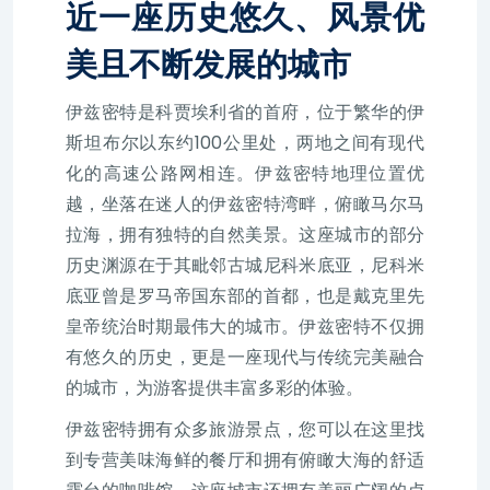
近一座历史悠久、风景优
美且不断发展的城市
伊兹密特是科贾埃利省的首府，位于繁华的伊
斯坦布尔以东约100公里处，两地之间有现代
化的高速公路网相连。伊兹密特地理位置优
越，坐落在迷人的伊兹密特湾畔，俯瞰马尔马
拉海，拥有独特的自然美景。这座城市的部分
历史渊源在于其毗邻古城尼科米底亚，尼科米
底亚曾是罗马帝国东部的首都，也是戴克里先
皇帝统治时期最伟大的城市。伊兹密特不仅拥
有悠久的历史，更是一座现代与传统完美融合
的城市，为游客提供丰富多彩的体验。
伊兹密特拥有众多旅游景点，您可以在这里找
到专营美味海鲜的餐厅和拥有俯瞰大海的舒适