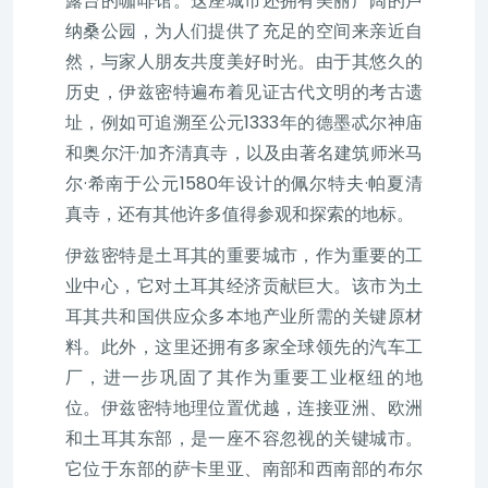
露台的咖啡馆。这座城市还拥有美丽广阔的卢
纳桑公园，为人们提供了充足的空间来亲近自
然，与家人朋友共度美好时光。由于其悠久的
历史，伊兹密特遍布着见证古代文明的考古遗
址，例如可追溯至公元1333年的德墨忒尔神庙
和奥尔汗·加齐清真寺，以及由著名建筑师米马
尔·希南于公元1580年设计的佩尔特夫·帕夏清
真寺，还有其他许多值得参观和探索的地标。
伊兹密特是土耳其的重要城市，作为重要的工
业中心，它对土耳其经济贡献巨大。该市为土
耳其共和国供应众多本地产业所需的关键原材
料。此外，这里还拥有多家全球领先的汽车工
厂，进一步巩固了其作为重要工业枢纽的地
位。伊兹密特地理位置优越，连接亚洲、欧洲
和土耳其东部，是一座不容忽视的关键城市。
它位于东部的萨卡里亚、南部和西南部的布尔