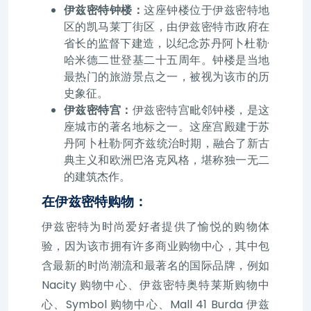
伊兹密特钟楼：
这座钟楼位于伊兹密特地
区的凯马莱丁街区，由伊兹密特市政府在
省长的监督下建造，以纪念苏丹阿卜杜勒·
哈米德二世登基二十五周年。钟楼是当地
最热门的旅游景点之一，被视为该市的历
史象征。
伊兹密特宫：
伊兹密特宫毗邻钟楼，是这
座城市的著名地标之一。这座宫殿建于苏
丹阿卜杜勒·阿齐兹统治时期，融合了新古
典主义和欧洲巴洛克风格，堪称独一无二
的建筑杰作。
在伊兹密特购物：
伊兹密特为时尚爱好者提供了愉悦的购物体
验，因为该市拥有许多商业购物中心，其中包
含最新的时尚潮流和最著名的国际品牌，例如
Nacity 购物中心、伊兹密特奥特莱斯购物中
心、Symbol 购物中心、Mall 41 Burda 伊兹