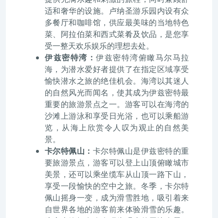
适和奢华的设施。卢纳圣游乐园内设有众
多餐厅和咖啡馆，供应最美味的当地特色
菜、阿拉伯菜和西式菜肴及饮品，是您享
受一整天欢乐娱乐的理想去处。
伊兹密特湾：
伊兹密特湾俯瞰马尔马拉
海，为潜水爱好者提供了在指定区域享受
愉快潜水之旅的绝佳机会。海湾以其迷人
的自然风光而闻名，使其成为伊兹密特最
重要的旅游景点之一。游客可以在海湾的
沙滩上游泳和享受日光浴，也可以乘船游
览，从海上欣赏令人叹为观止的自然美
景。
卡尔特佩山：
卡尔特佩山是伊兹密特的重
要旅游景点，游客可以登上山顶俯瞰城市
美景，还可以乘坐缆车从山顶一路下山，
享受一段愉快的空中之旅。冬季，卡尔特
佩山摇身一变，成为滑雪胜地，吸引着来
自世界各地的游客前来体验滑雪的乐趣。