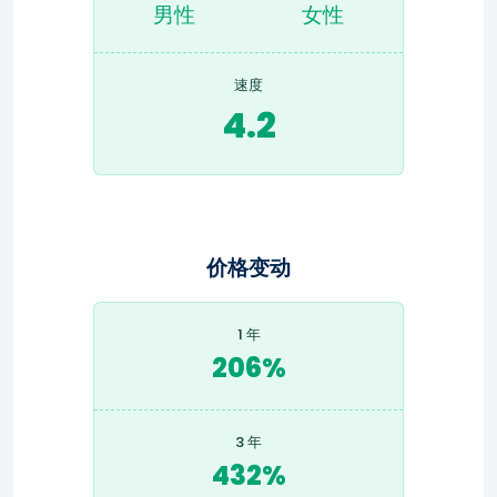
男性
女性
速度
4.2
价格变动
1 年
206%
3 年
432%