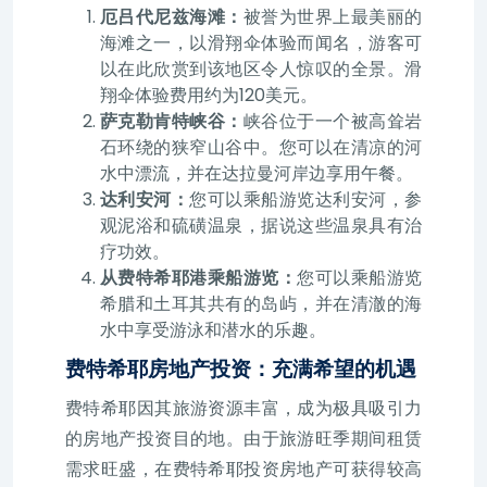
厄吕代尼兹海滩：
被誉为世界上最美丽的
海滩之一，以滑翔伞体验而闻名，游客可
以在此欣赏到该地区令人惊叹的全景。滑
翔伞体验费用约为120美元。
萨克勒肯特峡谷：
峡谷位于一个被高耸岩
石环绕的狭窄山谷中。您可以在清凉的河
水中漂流，并在达拉曼河岸边享用午餐。
达利安河：
您可以乘船游览达利安河，参
观泥浴和硫磺温泉，据说这些温泉具有治
疗功效。
从费特希耶港乘船游览：
您可以乘船游览
希腊和土耳其共有的岛屿，并在清澈的海
水中享受游泳和潜水的乐趣。
费特希耶房地产投资：充满希望的机遇
费特希耶因其旅游资源丰富，成为极具吸引力
的房地产投资目的地。由于旅游旺季期间租赁
需求旺盛，在费特希耶投资房地产可获得较高