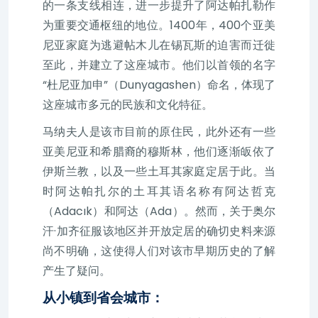
的一条支线相连，进一步提升了阿达帕扎勒作
为重要交通枢纽的地位。1400年，400个亚美
尼亚家庭为逃避帖木儿在锡瓦斯的迫害而迁徙
至此，并建立了这座城市。他们以首领的名字
“杜尼亚加申”（Dunyagashen）命名，体现了
这座城市多元的民族和文化特征。
马纳夫人是该市目前的原住民，此外还有一些
亚美尼亚和希腊裔的穆斯林，他们逐渐皈依了
伊斯兰教，以及一些土耳其家庭定居于此。当
时阿达帕扎尔的土耳其语名称有阿达哲克
（Adacık）和阿达（Ada）。然而，关于奥尔
汗·加齐征服该地区并开放定居的确切史料来源
尚不明确，这使得人们对该市早期历史的了解
产生了疑问。
从小镇到省会城市：