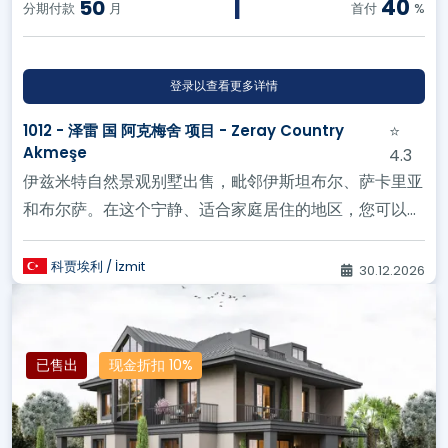
|
40
50
分期付款
月
首付
%
登录以查看更多详情
1012 - 泽雷 国 阿克梅舍 项目 - Zeray Country
⭐
Akmeşe
4.3
伊兹米特自然景观别墅出售，毗邻伊斯坦布尔、萨卡里亚
和布尔萨。在这个宁静、适合家庭居住的地区，您可以尽
情享受新鲜空气、绿色...
科贾埃利 / İzmit
30.12.2026
已售出
现金折扣 10%