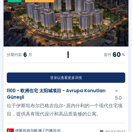
|
60
6
分期付款
月
首付
%
登录以查看更多详情
1100 - 欧洲住宅 太阳城项目 - Avrupa Konutları
⭐
Güneşli
5.0
位于伊斯坦布尔巴格吉拉尔-居内什利的一个现代住宅项
目，提供具有现代设计和高品质装修的公寓。
伊斯坦布尔欧洲 / 巴格拉尔
30.07.2027