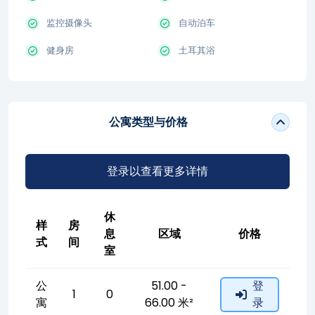
监控摄像头
自动泊车
健身房
土耳其浴
公寓类型与价格
登录以查看更多详情
休
样
房
息
区域
价格
式
间
室
公
51.00 -
登
1
0
寓
66.00 米²
录