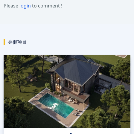
Please
login
to comment !
类似项目