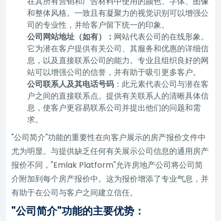
在其所有营销和广告材料中使用的颜色、字体、图像
和整体风格。一致且有凝聚力的视觉识别可以增强公
司的专业性，并给客户留下统一的印象。
公司网站地址（如有）：
网站代表公司的在线形象。
它为潜在客户提供有关公司、其服务和优惠的详细信
息，以及直接联系公司的能力。专业且组织良好的网
站可以增强公司的信誉，并有助于吸引更多客户。
公司联系人及其电话号码
：此元素代表公司与潜在客
户之间的直接联系点。提供有关联系人的清晰具体信
息，使客户更容易联系公司并提出他们的问题和需
求。
"公司简介"功能的重要性在向客户展示的房产报价文件中
尤为明显。与提供缺乏任何有关展示公司信息的通用房产
报价不同，"Emlak Platform"允许房地产公司将公司简
介附加到每个房产报价中。这为报价增添了专业气息，并
有助于在公司与客户之间建立信任。
"公司简介"功能的主要优势：