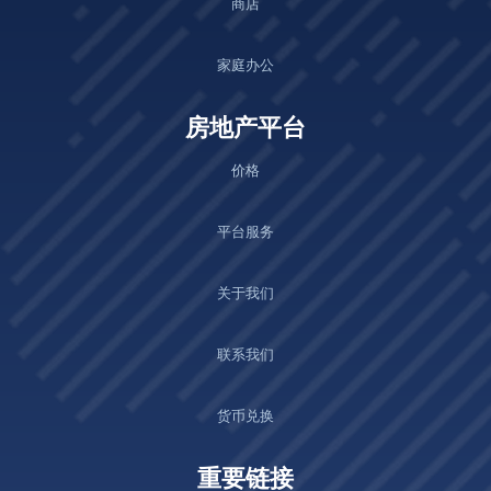
商店
家庭办公
房地产平台
价格
平台服务
关于我们
联系我们
货币兑换
重要链接