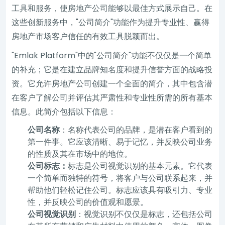
工具和服务，使房地产公司能够以最佳方式展示自己。在
这些创新服务中，"公司简介"功能作为提升专业性、赢得
房地产市场客户信任的有效工具脱颖而出。
"Emlak Platform"中的"公司简介"功能不仅仅是一个简单
的补充；它是在建立品牌知名度和提升信誉方面的战略投
资。它允许房地产公司创建一个全面的简介，其中包含潜
在客户了解公司并评估其严肃性和专业性所需的所有基本
信息。此简介包括以下信息：
公司名称
：名称代表公司的品牌，是潜在客户看到的
第一件事。它应该清晰、易于记忆，并反映公司业务
的性质及其在市场中的地位。
公司标志：
标志是公司视觉识别的基本元素。它代表
一个简单而独特的符号，将客户与公司联系起来，并
帮助他们轻松记住公司。标志应该具有吸引力、专业
性，并反映公司的价值观和愿景。
公司视觉识别
：视觉识别不仅仅是标志，还包括公司