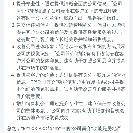
提升专业性：通过提供清晰全面的公司信息，"公司
简介"功能增强了公司给潜在客户留下的专业印象。
这有助于公司在竞争中脱颖而出，赢得客户信任。
建立信任和信誉：提供准确透明的公司信息可以增强
潜在客户对公司的信任及其提供高质量服务的能力。
这有助于与客户建立长期关系并增加销售机会。
改善公司整体印象：通过以一致和有组织的方式展示
公司的视觉识别，"公司简介"功能有助于改善潜在客
户对公司的整体印象。这有助于加强公司品牌并提高
其在市场中的知名度。
促进与客户的沟通：通过提供有关公司联系人的清晰
信息，"""“公司简介”功能使客户更容易联系公司并提
出他们的问题和需求。这有助于改善客户服务并提高
客户满意度。
增加销售机会：通过提升专业性、建立信任并改善公
司的整体形象，“公司简介”功能有助于增加销售机会
并在房地产市场取得成功。
总之，“Emlak Platform”中的“公司简介”功能是房地产