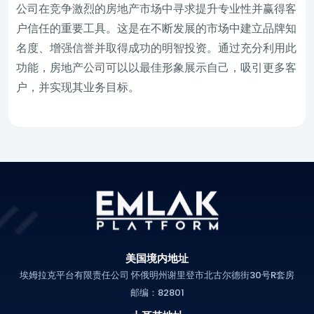
公司在竞争激烈的房地产市场中寻求提升专业性并赢得客
户信任的重要工具。这是在不断发展的市场中建立品牌知
名度、增强信誉并取得成功的明智投资。通过充分利用此
功能，房地产公司可以以最佳形象展示自己，吸引更多客
户，并实现其业务目标。
美国境内地址
埃姆拉克平台有限责任公司 怀俄明州谢里登市北古尔德街30号R套房
邮编：82801