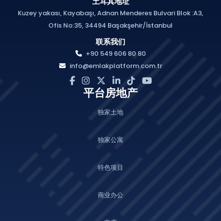
土耳其地址
Kuzey yakası, Kayabaşı, Adnan Menderes Bulvari Blok :A3,
Ofis No:35, 34494 Başakşehir/İstanbul
联系我们
+90 549 606 80 80
info@emlakplatform.com.tr
平台房地产
独家土地
独家公寓
特色项目
商业办公