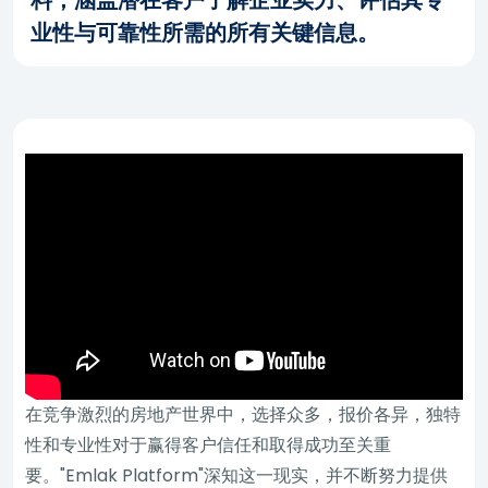
料，涵盖潜在客户了解企业实力、评估其专
业性与可靠性所需的所有关键信息。
在竞争激烈的房地产世界中，选择众多，报价各异，独特
性和专业性对于赢得客户信任和取得成功至关重
要。"Emlak Platform"深知这一现实，并不断努力提供