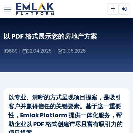
以 PDF 格式展示您的房地产方案
889
02.04.2025
21.05.2026
|
|
以专业、清晰的方式呈现项目提案，是吸引
客户并赢得信任的关键要素。基于这一重要
性，Emlak Platform 提供一体化服务，帮
助企业以 PDF 格式创建详尽且富有吸引力的