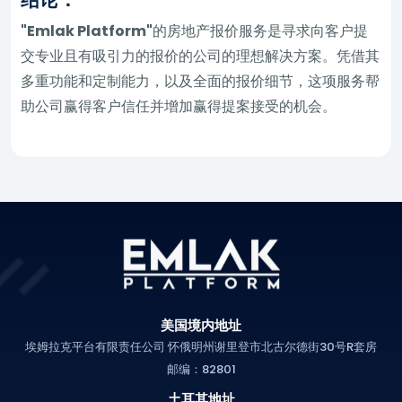
"Emlak Platform"
的房地产报价服务是寻求向客户提
交专业且有吸引力的报价的公司的理想解决方案。凭借其
多重功能和定制能力，以及全面的报价细节，这项服务帮
助公司赢得客户信任并增加赢得提案接受的机会。
美国境内地址
埃姆拉克平台有限责任公司 怀俄明州谢里登市北古尔德街30号R套房
邮编：82801
土耳其地址