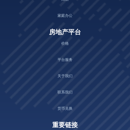
家庭办公
房地产平台
价格
平台服务
关于我们
联系我们
货币兑换
重要链接