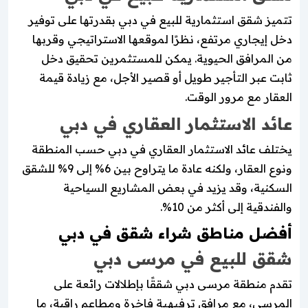
تتميز شقق استثمارية للبيع في دبي بقدرتها على توفير
دخل إيجاري مرتفع، نظرًا لموقعها الاستراتيجي وقربها
من المرافق الحيوية. يمكن للمستثمرين تحقيق دخل
ثابت عبر التأجير طويل أو قصير الأجل، مع زيادة قيمة
العقار مع مرور الوقت.
عائد الاستثمار العقاري في دبي
يختلف عائد الاستثمار العقاري في دبي حسب المنطقة
ونوع العقار، ولكنه عادة ما يتراوح بين 6% إلى 9% للشقق
السكنية، وقد يزيد في بعض المشاريع السياحية
والفندقية إلى أكثر من 10%.
أفضل مناطق شراء شقق في دبي
شقق للبيع في مرسى دبي
تقدم منطقة مرسى دبي شققًا بإطلالات رائعة على
المرسى، مع مرافق ترفيهية فاخرة ومطاعم راقية، ما