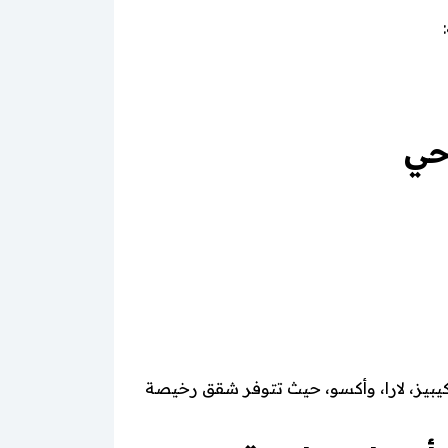
حي
 كيبيز، لارا، وأكسو، حيث تتوفر شقق رخيصة