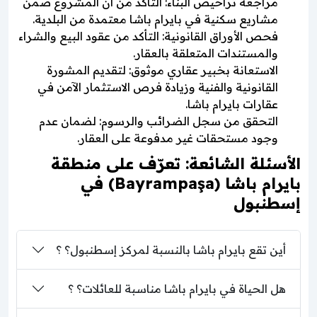
مراجعة تراخيص البناء: التأكد من أن المشروع ضمن
مشاريع سكنية في بايرام باشا معتمدة من البلدية.
فحص الأوراق القانونية: التأكد من عقود البيع والشراء
والمستندات المتعلقة بالعقار.
الاستعانة بخبير عقاري موثوق: لتقديم المشورة
القانونية والفنية وزيادة فرص الاستثمار الآمن في
عقارات بايرام باشا.
التحقق من سجل الضرائب والرسوم: لضمان عدم
وجود مستحقات غير مدفوعة على العقار.
الأسئلة الشائعة: تعرّف على منطقة
بايرام باشا (Bayrampaşa) في
إسطنبول
أين تقع بايرام باشا بالنسبة لمركز إسطنبول؟ ؟
هل الحياة في بايرام باشا مناسبة للعائلات؟ ؟