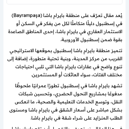
يُعد مقال تعرّف على منطقة بايرام باشا (Bayrampaşa)
في إسطنبول دليلًا متكاملًا لكل من يفكر في السكن أو
الاستثمار العقاري في بايرام باشا، إحدى المناطق الصاعدة
بقوة ضمن إسطنبول الأوروبية.
تتميز منطقة بايرام باشا إسطنبول بموقعها الاستراتيجي
القريب من مركز المدينة، وبنية تحتية متطورة، إضافة إلى
تنوع واضح في عقارات بايرام باشا التي تلبي احتياجات
مختلف الفئات، سواء العائلات أو المستثمرين.
تشهد بايرام باشا في إسطنبول تطورًا عمرانيًا ملحوظًا
مدفوعًا بمشاريع التحول الحضري، وتحسين شبكات
النقل، وتوسع الخدمات التعليمية والصحية، ما انعكس
بشكل مباشر على أسعار الشقق في بايرام باشا ومستوى
الطلب المتزايد على شراء شقة في بايرام باشا.
في هذا المقال، نستعرض بالتفصيل أين تقع بايرام باشا،