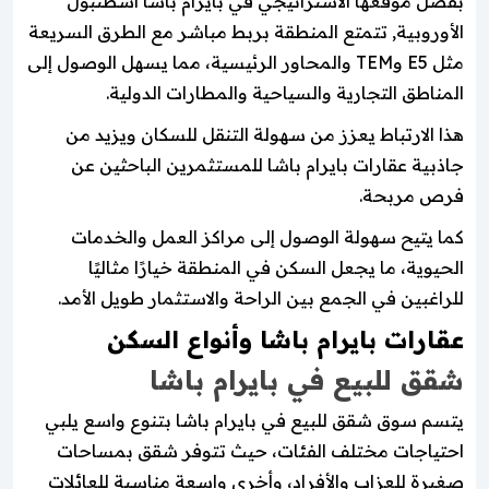
بفضل موقعها الاستراتيجي في بايرام باشا اسطنبول
الأوروبية, تتمتع المنطقة بربط مباشر مع الطرق السريعة
مثل E5 وTEM والمحاور الرئيسية، مما يسهل الوصول إلى
المناطق التجارية والسياحية والمطارات الدولية.
هذا الارتباط يعزز من سهولة التنقل للسكان ويزيد من
جاذبية عقارات بايرام باشا للمستثمرين الباحثين عن
فرص مربحة.
كما يتيح سهولة الوصول إلى مراكز العمل والخدمات
الحيوية، ما يجعل السكن في المنطقة خيارًا مثاليًا
للراغبين في الجمع بين الراحة والاستثمار طويل الأمد.
عقارات بايرام باشا وأنواع السكن
شقق للبيع في بايرام باشا
يتسم سوق شقق للبيع في بايرام باشا بتنوع واسع يلبي
احتياجات مختلف الفئات، حيث تتوفر شقق بمساحات
صغيرة للعزاب والأفراد، وأخرى واسعة مناسبة للعائلات