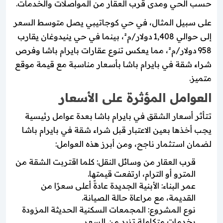
حسب الحي ومدى قرب العقار من المواصلات والخدمات.
على سبيل المثال، في حي كوجاتيبي يصل متوسط السعر
إلى حوالي 1,408 دولار/م²، بينما في حي ينيدوغان يقارب
958 دولار/م²، مما يعكس تنوع عقارات بايرام باشا وفرص
شراء شقة في بايرام باشا بأسعار مناسبة مع قيمة موقع
متميز.
العوامل المؤثرة على الأسعار
تتأثر أسعار الشقق في بايرام باشا بعدة عوامل رئيسية
يجب أخذها بعين الاعتبار قبل شراء شقة في بايرام باشا
لضمان استثمار ناجح، ومن أبرز هذه العوامل:
قرب العقار من وسائل النقل: كلما اقتربت الشقة من
المترو أو الترام، ارتفعت قيمتها.
عمر البناء: الأبنية الجديدة عادةً أعلى سعرًا من
القديمة، مع مراعاة حالة الصيانة.
نوع المشروع: المجمعات السكنية الحديثة المزودة
بخدمات متكاملة تزيد من السعر.