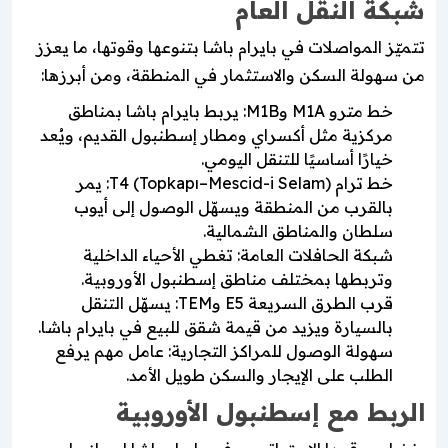
شبكة النقل العام
تتميّز المواصلات في بايرام باشا بتنوعها وقوتها، ما يعزز
من سهولة السكن والاستثمار في المنطقة، ومن أبرزها:
خط مترو M1A وM1B: يربط بايرام باشا بمناطق
مركزية مثل أكسراي ومطار إسطنبول القديم، ويُعد
خيارًا أساسيًا للتنقل اليومي.
خط ترام T4 (Topkapı–Mescid-i Selam): يمر
بالقرب من المنطقة ويسهّل الوصول إلى أيوب
سلطان والمناطق الشمالية.
شبكة الحافلات العامة: تغطي الأحياء الداخلية
وتربطها بمختلف مناطق إسطنبول الأوروبية.
قرب الطرق السريعة E5 وTEM: يسهّل التنقل
بالسيارة ويزيد من قيمة شقق للبيع في بايرام باشا.
سهولة الوصول للمراكز التجارية: عامل مهم يرفع
الطلب على الإيجار والسكن طويل الأمد.
الربط مع إسطنبول الأوروبية