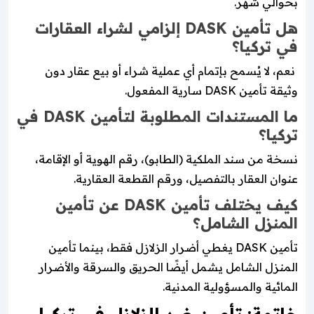
بحوالي شهر.
هل تأمين DASK إلزامي لشراء العقارات
في تركيا؟
نعم، لا يُسمح بإتمام أي عملية شراء أو بيع عقار دون
وثيقة تأمين DASK سارية المفعول.
ما المستندات المطلوبة لتأمين DASK في
تركيا؟
نسخة من سند الملكية (الطابو)، رقم الهوية أو الإقامة،
عنوان العقار بالتفصيل، ورقم القطعة العقارية.
كيف يختلف تأمين DASK عن تأمين
المنزل الشامل؟
تأمين DASK يغطي أضرار الزلازل فقط، بينما تأمين
المنزل الشامل يشمل أيضًا الحريق والسرقة والأضرار
المائية والمسؤولية المدنية.
خاتمة: تأمين ضد الزلازل في تركيا