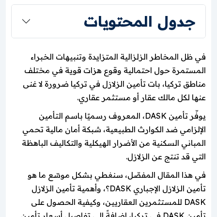
جدول المحتويات
في ظل المخاطر الزلزالية المتزايدة وتنبيهات الخبراء
المستمرة حول احتمالية وقوع هزات قوية في مختلف
مناطق تركيا، بات تأمين الزلازل في تركيا ضرورة لا غنى
عنها لكل مالك عقار أو مستثمر عقاري.
يوفّر تأمين DASK، المعروف رسميًا باسم التأمين
الإلزامي ضد الكوارث الطبيعية، شبكة أمان مالية تحمي
المباني السكنية من الأضرار الهيكلية والتكاليف الباهظة
التي قد تنتج عن الزلازل.
في هذا المقال المفصّل، سنغطي بشكل موسّع ما هو
تأمين الزلازل الإجباري DASK؟، وأهمية تأمين الزلازل
DASK للمستثمرين العقاريين، وكيفية الحصول على
تأمين DASK في تركيا، إضافةً إلى تفاصيل أسعار تأمين