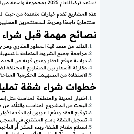
تستعد تركيا للعام 2025 بمجموعة واسعة من المشاريع العقارية الحديثة التي تشمل شقق تمليك تركيا 2025 في مجمعات سكنية متكاملة الخدمات.
هذه المشاريع تقدم خيارات متعددة من حيث ال
استثماريًا ناجحًا ومربحًا للمستثمرين المحليي
نصائح مهمة قبل شراء 
التأكد من مصداقية المطور العقاري ومرا
مراجعة جميع الشروط المتعلقة بالتسهيلات
دراسة موقع العقار ومدى قربه من الخدمات
مقارنة الأسعار بين المشاريع المختلفة ل
الاستفادة من التسهيلات الحكومية المتاح
خطوات شراء شقة تمليك
اختيار المدينة والمنطقة المناسبة مثل إسط
البحث عن المشروع المناسب والتأكد من ت
توقيع العقد ودفع العربون أو الدفعة الأول
تسجيل الشقة باسم المشتري في السجل ال
استلام مفتاح الشقة وبدء السكن أو التأجي