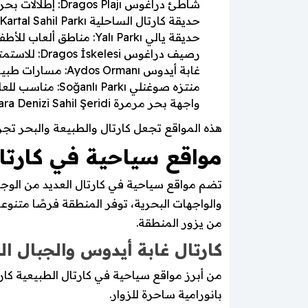
شاطئ دراغوس Dragos Plajı: إطلالات بحرية رائعة ومساحات للنزهات.
حديقة كارتال الساحلية Kartal Sahil Parkı: مسارات للمشي والجري ومناطق للجلوس.
حديقة يالي Yalı Parkı: مناطق ألعاب للأطفال ومسارات للدراجات.
رصيف دراغوس Dragos İskelesi: للاستمتاع بالمناظر البحرية والمطاعم المطلة على البحر.
غابة أيدوس Aydos Ormanı: مسارات طبيعية للمشي والتنزه وسط الأشجار.
منتزه صوغنلي Soğanlı Parkı: مناسب للعائلات والرياضات الخارجية.
واجهة بحر مرمرة Marmara Denizi Sahil Şeridi: مناطق للاسترخاء والتنزه على طول الساحل.
هذه المواقع تجعل كارتال والطبيعة والبحر تجرب
مواقع سياحية في كارتال
تضم مواقع سياحية في كارتال العديد من الوجها
والواجهات البحرية، توفر المنطقة فرصًا متنوع
من يزور المنطقة.
كارتال غابة أيدوس والجبال ا
بانورامية ساحرة للزوار.