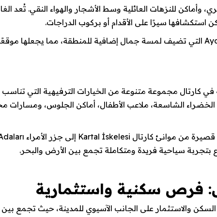
 وأماكن للنزهات العائلية وسط الأشجار والهواء النقي. تُعد الغ
 استكشافها سيرًا على الأقدام أو بركوب الدراجات.
بجانب الغابة، تتواجد تلال أيدوس Aydos Tepeleri التي تضيف لمسة جمال إضافية للمنطقة، م
 في كارتال مجموعة متنوعة من الخيارات الترفيهية التي تناسب جم
ع بين المساحات الخضراء الشاسعة، ملاعب الأطفال، أماكن الجلوس، ومس
 بتجربة سياحية فريدة ومتكاملة تجمع بين الأرض والبحر.
ل: فرص سكنية واستثمارية
السكن والاستثمار على الجانب الآسيوي للمدينة، حيث تجمع بين ال