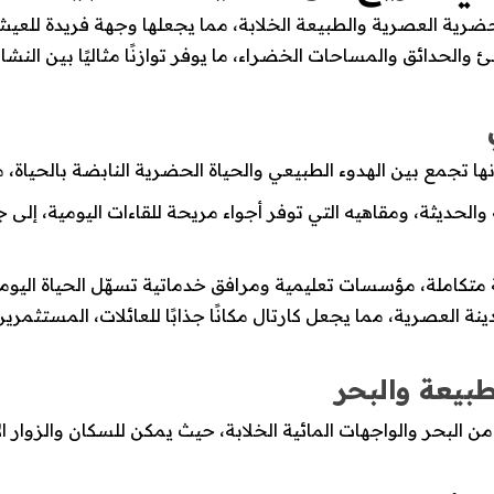
حضرية العصرية والطبيعة الخلابة، مما يجعلها وجهة فريدة للعيش 
الحدائق والمساحات الخضراء، ما يوفر توازنًا مثاليًا بين النشاط
نها تجمع بين الهدوء الطبيعي والحياة الحضرية النابضة بالحياة، 
الحديثة، ومقاهيه التي توفر أجواء مريحة للقاءات اليومية، إلى
كاملة، مؤسسات تعليمية ومرافق خدماتية تسهّل الحياة اليومية 
 العصرية، مما يجعل كارتال مكانًا جذابًا للعائلات، المستثمرين،
طبيعة والبحر
 البحر والواجهات المائية الخلابة، حيث يمكن للسكان والزوار ال