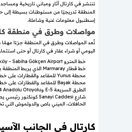
تنتشر في كارتال آثار ومباني تاريخية ومساجد
المنطقة تدريجيًا من مستوطنات بسيطة إلى حي
إسطنبول معلومات غنية وشاملة.
مواصلات وطرق في منطقة كا
تُعد المواصلات وطرق في المنطقة جزءًا مهمًا 
اليومي أو شراء عقار في كارتال أو حتى استثمار
خط المترو M4 Kadıköy – Sabiha Gökçen Airport الذي يربط كارتال بمدن ومناطق كبرى.
خط قطار Marmaray الذي يربط المنطقة بالجانب الأوروبي والساحل الشرقي لإسطنبول.
محطة Yunus للمقاعد والقطارات على خط Marmaray في كارتال.
محطة Başak للمقاعد والقطارات على خط Marmaray.
الطرق السريعة E-5 وO-4 Anadolu Otoyolu التي توفر وصولًا سريعًا لباقي إسطنبول ومطاراتها.
شارع Sanayi Caddesi كونكتور رئيسي يصل بين الطريق السريع والمحلية.
الحافلات، الميني باص والدولموش التي تخد
كارتال في الجانب الآسي