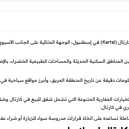
مرحبًا بك في دليل شامل وموسع عن منطقة كارتال (Kartal) في إسطنبول، الوجهة ال
ن المناطق السكنية الحديثة والمساحات الطبيعية الخضراء، بالإض
مات دقيقة عن تاريخ المنطقة العريق، وأبرز مواقع سياحية في كا
لخيارات العقارية المتنوعة التي تشمل شقق للبيع في كارتال وش
ي في كارتال.
املة تساعده على اتخاذ قرارات مدروسة سواء للزيارة أو شراء عقا