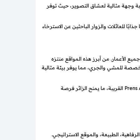
ابة وجهة مثالية لعشاق التصوير، حيث توفر
ما يجعلها موقعًا جذابًا للعائلات والزوار الباحثين عن الاسترخاء
يع الأعمار. من أبرز هذه المواقع منتزه
ارات مخصصة للمشي والجري، مما يوفر بيئة مثالية
كما توفر المنطقة إمكانية القيام برحلات بحرية قصيرة من موانئ كارتال Kartal İskelesi إلى جزر الأمراء Prens Adaları القريبة، ما يمنح الزائر فرصة
رفاهية، الطبيعة، والموقع الاستراتيجي.