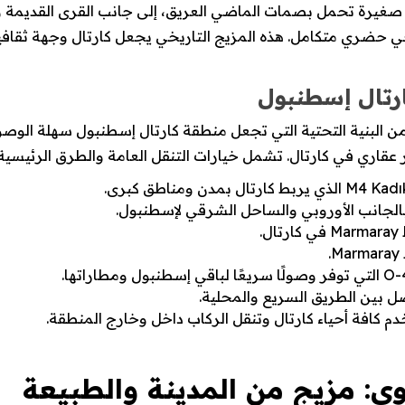
 صغيرة تحمل بصمات الماضي العريق، إلى جانب القرى القديمة و
 حضري متكامل. هذه المزيج التاريخي يجعل كارتال وجهة ثقافية
رتال إسطنبول
من البنية التحتية التي تجعل منطقة كارتال إسطنبول سهلة الوصو
 عقاري في كارتال. تشمل خيارات التنقل العامة والطرق الرئيسية 
م كافة أحياء كارتال وتنقل الركاب داخل وخارج المنطقة.
وي: مزيج من المدينة والطبيعة