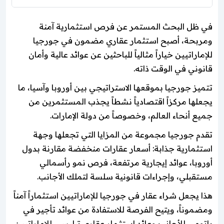
في ظل البحث المستمر عن فرص استثمارية آمنة
ومربحة، أصبح استثمار عقاري مضمون في جورجيا
للإماراتيين خياراً مثالياً للباحثين عن عوائد عالية وأمان
قانوني في الوقت ذاته.
تتميز جورجيا بموقعها الاستراتيجي بين أوروبا وآسيا، ما
يجعلها مركزاً اقتصادياً نشطاً يجذب المستثمرين من
جميع أنحاء العالم، وخصوصاً من دولة الإمارات.
تقدم جورجيا مجموعة من المزايا التي تجعلها وجهة
استثمارية جذابة: أسعار عقارات منخفضة مقارنة بدول
أوروبا، عوائد إيجارية مرتفعة، فرص نمو رأسمالي
مستقبلي، وإجراءات قانونية سلسة لتملك الأجانب.
هذا يجعل شراء عقار في جورجيا للإماراتيين استثماراً آمناً
ومضموناً، ويتيح الفرصة للاستفادة من عوائد تأجير في
باتومي للأجانب وعائد استثمار عقاري تبليسي للإماراتيين.