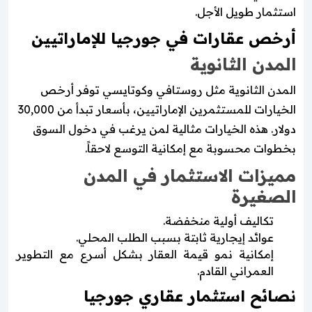
استثمار طويل الأجل.
أرخص عقارات في جورجيا للإماراتيين
المدن الثانوية
المدن الثانوية مثل روستافي وكوتايسي توفر أرخص
الخيارات للمستثمرين الإماراتيين، بأسعار تبدأ من 30,000
دولار. هذه الخيارات مثالية لمن يرغب في دخول السوق
بخطوات محسوبة مع إمكانية التوسع لاحقاً.
مميزات الاستثمار في المدن
الصغيرة
تكاليف أولية منخفضة.
عوائد إيجارية ثابتة بسبب الطلب المحلي.
إمكانية نمو قيمة العقار بشكل أسرع مع التطوير
العمراني القادم.
نصائح استثمار عقاري جورجيا