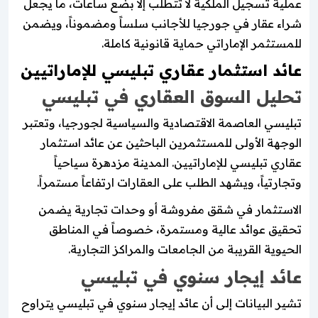
عملية تسجيل الملكية لا تتطلب إلا بضع ساعات، ما يجعل
شراء عقار في جورجيا للأجانب سلساً ومضموناً، ويضمن
للمستثمر الإماراتي حماية قانونية كاملة.
عائد استثمار عقاري تبليسي للإماراتيين
تحليل السوق العقاري في تبليسي
تبليسي العاصمة الاقتصادية والسياسية لجورجيا، وتعتبر
الوجهة الأولى للمستثمرين الباحثين عن عائد استثمار
عقاري تبليسي للإماراتيين. المدينة مزدهرة سياحياً
وتجارتياً، ويشهد الطلب على العقارات ارتفاعاً مستمراً.
الاستثمار في شقق مفروشة أو وحدات تجارية يضمن
تحقيق عوائد عالية ومستمرة، خصوصاً في المناطق
الحيوية القريبة من الجامعات والمراكز التجارية.
عائد إيجار سنوي في تبليسي
تشير البيانات إلى أن عائد إيجار سنوي في تبليسي يتراوح