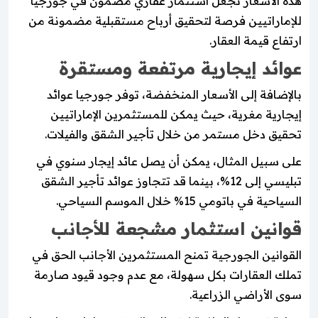
هذه الأسعار تجعل استثمار عقاري مضمون في جورجيا
للإماراتيين فرصة لتحقيق أرباح مستقبلية مضمونة من
ارتفاع قيمة العقار.
عوائد إيجارية مرتفعة ومستقرة
بالإضافة إلى الأسعار المنخفضة، توفر جورجيا عوائد
إيجارية مغرية، حيث يمكن للمستثمرين الإماراتيين
تحقيق دخل مستمر من خلال تأجير الشقق والفيلات.
على سبيل المثال، يمكن أن يصل عائد إيجار سنوي في
تبليسي إلى 12%، بينما قد تتجاوز عوائد تأجير الشقق
السياحية في باتومي 15% خلال الموسم السياحي.
قوانين استثمار مشجعة للأجانب
القوانين الجورجية تمنح المستثمرين الأجانب الحق في
تملك العقارات بكل سهولة، مع عدم وجود قيود صارمة
سوى الأراضي الزراعية.