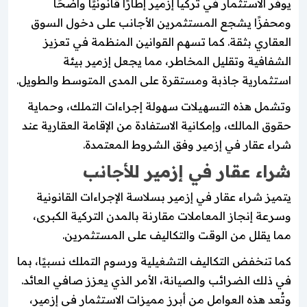
يوفر الاستثمار في تركيا إزمير إطارًا قانونيًا واضحًا
ومحفزًا يشجع المستثمرين الأجانب على دخول السوق
العقاري بثقة. كما تسهم القوانين المنظمة في تعزيز
الشفافية وتقليل المخاطر، مما يجعل إزمير بيئة
استثمارية جاذبة ومستقرة على المدى المتوسط والطويل.
وتشمل هذه التسهيلات سهولة إجراءات التملك، وحماية
حقوق المالك، وإمكانية الاستفادة من الإقامة العقارية عند
شراء عقار في إزمير وفق الشروط المعتمدة.
شراء عقار في إزمير للأجانب
يتميز شراء عقار في إزمير بسلاسة الإجراءات القانونية
وسرعة إنجاز المعاملات مقارنة بالمدن التركية الكبرى،
مما يقلل من الوقت والتكاليف على المستثمرين.
كما تنخفض التكاليف التشغيلية ورسوم التملك نسبيًا، بما
في ذلك الضرائب والصيانة، الأمر الذي يعزز صافي العائد.
وتُعد هذه العوامل من أبرز مميزات الاستثمار في إزمير،