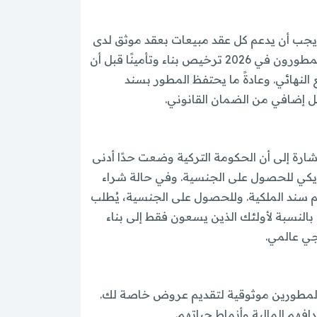
 ويجب أن يدعم كل عقد مبيعات بعقد موثق لدى
كاتب العدل، يوضح بوضوح جدول الدفعات، وتاريخ التسليم، والعقوبات في حال تأخر المطور. ويجب أن يمتلك المطورون في 2026 ترخيص بناء وتأمينًا قبل أن
النهائي. وعادةً ما يحتفظ المطور بسند
ل إضافي من الضمان القانوني.
شارة إلى أن الحكومة التركية وضعت حدًا أدنى
2026): 200,000 دولار أمريكي للحصول على وضع الإقامة العقارية، و400,000 دولار أمريكي للحصول على الجنسية. وفي حالة شراء
يم سند الملكية. وللحصول على الجنسية، يُطلب
(DAB) قبل اعتبار الطلب مكتملًا. ومع ذلك، بالنسبة لأولئك الذين يسعون فقط إلى بناء
جي عالمي.
ك وبين أكثر المطورين موثوقية لتقديم عروض خاصة لك.
افهم المالية وأنماط حياتهم.