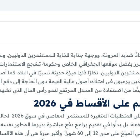
ركي مكانًا شديد المرونة، ووجهة جذابة للغاية للمستثمرين الدوليين. 
رز بفضل موقعها الجغرافي الخاص وحكومة تشجع الاستثمارات الأ
ترين الدوليين، نظرًا لأنها ميزة حديثة نسبيًا في البلاد. كما
ن يرغبون في امتلاك أصول عالية القيمة دون الحاجة إلى دفع المبلغ
ًا من الاستفادة من المعدل المرتفع لنمو رأس المال الذي تشهده
على الأقساط في 2026
التحول إلى خطط 
عة، بل بدأوا في تقديم برامج دفع مباشرة يديرها المطور نفسه. ع
بين 30% و50% من قيمة العقار، ويتم سداد باقي المبلغ على مدى 12 إلى 