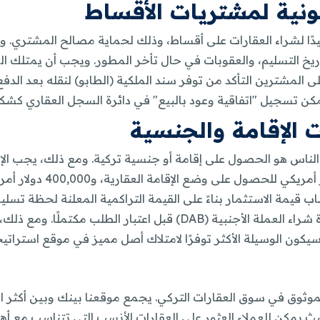
نونية لمشتريات الأقساط
جيدًا لشراء العقارات على أقساط، وذلك لحماية مصالح المشتري.
المشترين التأكد من توفر سند الملكية (الطابو) لنقله بعد الدفع 
يمكن تسجيل "اتفاقية وعود بالبيع" في دائرة السجل العقاري كشك
ت الإقامة والجنسية
ن الناس هو الحصول على إقامة أو جنسية تركية. ومع ذلك، يجب الإ
محددًا لهذه الطلبات (في 
 قيمة الاستثمار بناءً على القيمة التراكمية المعلنة لحظة تسل
عادةً دفع المبلغ بالكامل وتوثيق الإيصال بشهادة شراء العملة الأجنبية 
يكون الوسيلة الأكثر توفرًا لامتلاك أصل مميز في موقع استراتي
(Emlak Platform)، شريكك الموثوق في سوق العقارات التركي. يجمع موقعنا بين
يث يمكن للعملاء العثور على العقارات الأنسب التي تتناسب مع أهد