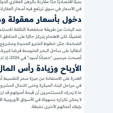
بديلًا اقتصاديًا جدًّا مقارنة بالرهن العقاري
في الأسعار في سوق ترتفع فيه أسعار العقارات 
دخول بأسعار معقولة وم
عند البحث عن طريقة منخفضة التكلفة للاستثما
تفضيلًا، لكن الاهتمام يتركز حاليًا على المناط
الضخمة، مثل خطوط المترو الجديدة ومشروع قنا
أنطاليا على ساحل البحر المتوسط فرصًا كبيرة
أصبحت مرسين "حصانًا أسود" في 2026، إذ تتميز بأقل أسعار للمتر المربع في البلاد، إلى جانب خيارات التمويل المرنة التي يقدمها المطورون.
الأرباح وزيادة رأس المال
القدرة على الاستفادة من ميزة سعر التقسيط تُ
في مراحل البناء المبكرة وحتى اكتمال المشروع، ي
لا يمكن تكراره بسهولة في الأسواق الأوروبية ال
بإبقاء أعمالهم الأخرى نشطة.