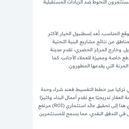
المستثمرون التحوط ضد الزيادات المستقبلية
 المناسب. تُعد إسطنبول الخيار الأكثر
مناطق من نتائج مشاريع البنية التحتية
يل. وخارج المركز الحضري، تقدم مدينة
 خاصة ومميزة للعملاء الأجانب. كما
في تركيا عبر خطط التقسيط. فعند شراء وحدة
عقار تدريجيًا مع تقدم أعمال البناء. وكثيرًا
ما لا يدرك المستثمرون أن قيمة أصولهم قد ارتفعت بنسبة 20–40% عند دفع آخر قسط واستلام المفاتيح. ويؤدي هذا إلى تحقيق عائد استثماري (ROI) مرتفع
أفضل في التدفق النقدي، مما يسمح للمستثمرين