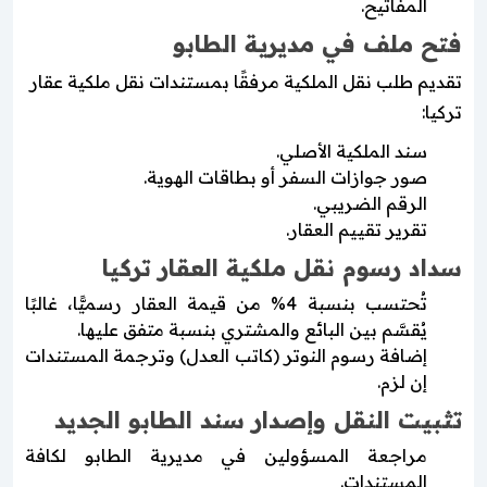
المفاتيح.
فتح ملف في مديرية الطابو
تقديم طلب نقل الملكية مرفقًا بمستندات نقل ملكية عقار
تركيا:
سند الملكية الأصلي.
صور جوازات السفر أو بطاقات الهوية.
الرقم الضريبي.
تقرير تقييم العقار.
سداد رسوم نقل ملكية العقار تركيا
تُحتسب بنسبة 4% من قيمة العقار رسميًّا، غالبًا
يُقسَّم بين البائع والمشتري بنسبة متفق عليها.
إضافة رسوم النوتر (كاتب العدل) وترجمة المستندات
إن لزم.
تثبيت النقل وإصدار سند الطابو الجديد
مراجعة المسؤولين في مديرية الطابو لكافة
المستندات.