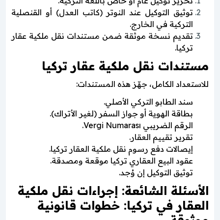
تحرير توكيل عام أو خاص باللغة التركية.
توثيق التوكيل عند النوتر (كاتب العدل) أو القنصلية
التركية في الخارج.
تقديم نسخة موثقة ضمن مستندات نقل ملكية عقار
تركيا.
مستندات نقل ملكية عقار تركيا
للاستعداد الكامل، جهّز هذه المستندات:
سند الطابو التركي الأصلي.
بطاقة الهوية أو جواز السفر (لغير الأتراك).
الرقم الضريبي Vergi Numarası.
تقرير تقييم العقار.
إيصالات دفع رسوم نقل ملكية العقار تركيا.
عقود البيع العقاري تركيا موقعة ومصدقة.
توثيق التوكيل إن وُجد.
الأسئلة الشائعة: إجراءات نقل ملكية
العقار في تركيا: خطوات قانونية
موثوقة