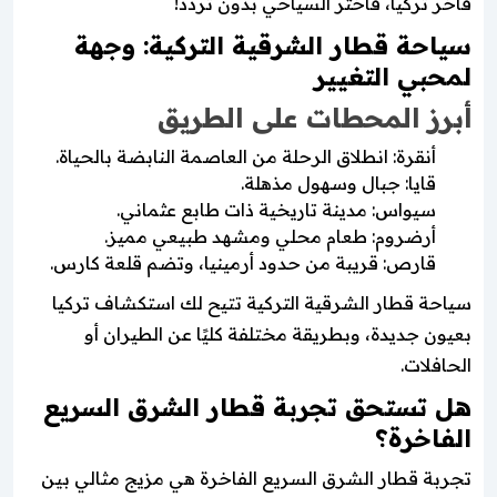
فاخر تركيا، فاختر السياحي بدون تردد!
سياحة قطار الشرقية التركية: وجهة
لمحبي التغيير
أبرز المحطات على الطريق
أنقرة: انطلاق الرحلة من العاصمة النابضة بالحياة.
قايا: جبال وسهول مذهلة.
سيواس: مدينة تاريخية ذات طابع عثماني.
أرضروم: طعام محلي ومشهد طبيعي مميز.
قارص: قريبة من حدود أرمينيا، وتضم قلعة كارس.
سياحة قطار الشرقية التركية تتيح لك استكشاف تركيا
بعيون جديدة، وبطريقة مختلفة كليًا عن الطيران أو
الحافلات.
هل تستحق تجربة قطار الشرق السريع
الفاخرة؟
تجربة قطار الشرق السريع الفاخرة هي مزيج مثالي بين