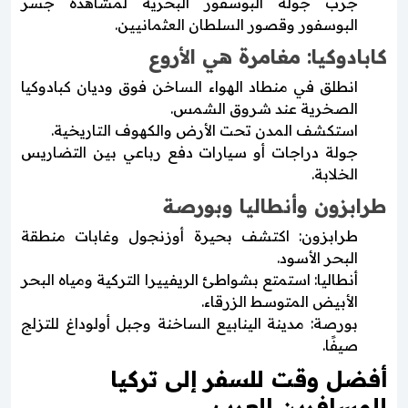
جرب جولة البوسفور البحرية لمشاهدة جسر
البوسفور وقصور السلطان العثمانيين.
كابادوكيا: مغامرة هي الأروع
انطلق في منطاد الهواء الساخن فوق وديان كبادوكيا
الصخرية عند شروق الشمس.
استكشف المدن تحت الأرض والكهوف التاريخية.
جولة دراجات أو سيارات دفع رباعي بين التضاريس
الخلابة.
طرابزون وأنطاليا وبورصة
طرابزون: اكتشف بحيرة أوزنجول وغابات منطقة
البحر الأسود.
أنطاليا: استمتع بشواطئ الريفييرا التركية ومياه البحر
الأبيض المتوسط الزرقاء.
بورصة: مدينة الينابيع الساخنة وجبل أولوداغ للتزلج
صيفًا.
أفضل وقت للسفر إلى تركيا
للمسافرين العرب