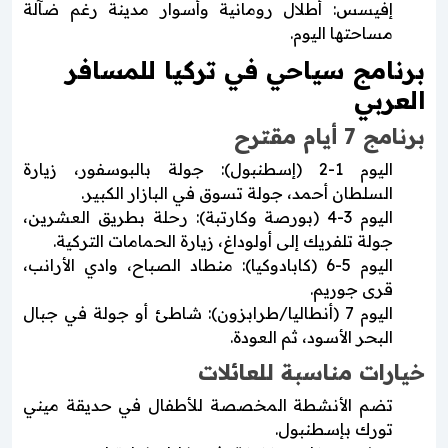
إفيسس: أطلال رومانية وأسوار مدينة رغم ضآلة
مساحتها اليوم.
برنامج سياحي في تركيا للمسافر
العربي
برنامج 7 أيام مقترح
اليوم 1-2 (إسطنبول): جولة بالبوسفور، زيارة
السلطان أحمد، جولة تسوق في البازار الكبير.
اليوم 3-4 (بورصة وكارتبة): رحلة بطريق العشرين،
جولة تلفريك إلى أولوداغ، زيارة الحمامات التركية.
اليوم 5-6 (كابادوكيا): منطاد الصباح، وادي الأرانب،
قرى جوريم.
اليوم 7 (أنطاليا/طرابزون): شاطئ أو جولة في جبال
البحر الأسود، ثم العودة.
خيارات مناسبة للعائلات
تضم الأنشطة المخصصة للأطفال في حديقة ميني
تورك بإسطنبول.