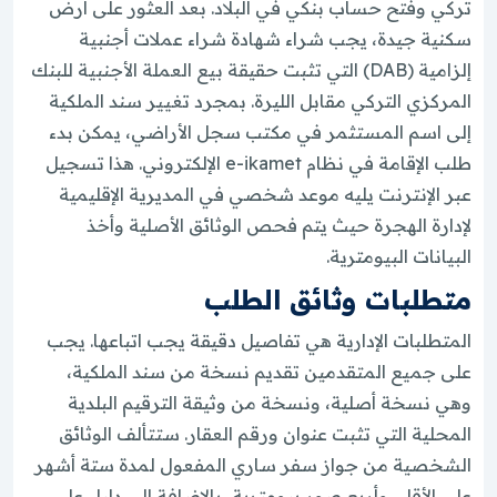
تركي وفتح حساب بنكي في البلاد. بعد العثور على أرض
سكنية جيدة، يجب شراء شهادة شراء عملات أجنبية
إلزامية (DAB) التي تثبت حقيقة بيع العملة الأجنبية للبنك
المركزي التركي مقابل الليرة. بمجرد تغيير سند الملكية
إلى اسم المستثمر في مكتب سجل الأراضي، يمكن بدء
طلب الإقامة في نظام e-ikamet الإلكتروني. هذا تسجيل
عبر الإنترنت يليه موعد شخصي في المديرية الإقليمية
لإدارة الهجرة حيث يتم فحص الوثائق الأصلية وأخذ
البيانات البيومترية.
متطلبات وثائق الطلب
المتطلبات الإدارية هي تفاصيل دقيقة يجب اتباعها. يجب
على جميع المتقدمين تقديم نسخة من سند الملكية،
وهي نسخة أصلية، ونسخة من وثيقة الترقيم البلدية
المحلية التي تثبت عنوان ورقم العقار. ستتألف الوثائق
الشخصية من جواز سفر ساري المفعول لمدة ستة أشهر
على الأقل، وأربع صور بيومترية، بالإضافة إلى دليل على