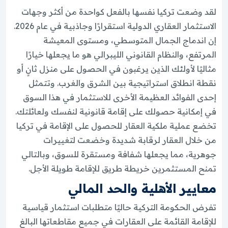
لقد وضعت تركيا نفسها بالفعل كواحدة من أكثر وجهات
الاستثمار العقاري الدولية استقرارًا وجاذبية في عام 2026.
إن اندماج الجمال المتوسطي، ومستوى المعيشة
المرتفع، والنظام القانوني الليبرالي هو ما يجعلها خيارًا
مثاليًا لأولئك الذين يرغبون في الحصول على منزل ثانٍ أو
نقطة انطلاق استراتيجية بين الشرق والغرب. وتتمثل
إحدى الفوائد العظيمة الأخرى للاستثمار في هذا السوق
في إمكانية حصولك على إقامة قانونية لنفسك ولعائلتك.
تخضع عملية ملكية العقار للحصول على الإقامة في تركيا
من خلال العقار لرقابة شديدة وخضعت لتغييرات
جوهرية، مما يجعلها شفافة ومستقرة للسوق، وبالتالي
تمنح المستثمرين خريطة طريق للإقامة طويلة الأجل.
معايير الأهلية والحد المالي
تفرض الحكومة التركية حاليًا متطلبات استثمار قياسية
للإقامة القائمة على العقارات في جميع مقاطعاتها البالغ