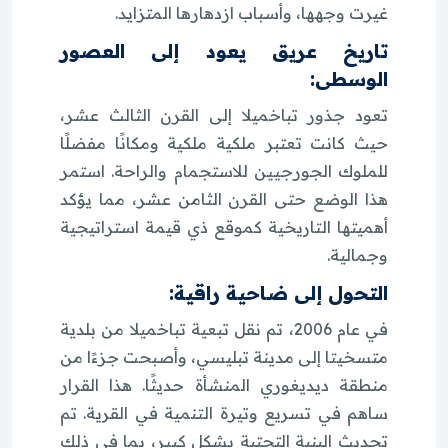
غيرت وجهها، وأسباب ازدهارها المتزايد.
تاريخ عريق يعود إلى العصور
الوسطى:
تعود جذور تباخميلا إلى القرن الثالث عشر،
حيث كانت تعتبر ملكية ملكية ومكانًا مفضلًا
للملوك الجورجيين للاستجمام والراحة. استمر
هذا الوضع حتى القرن الثامن عشر، مما يؤكد
أهميتها التاريخية كموقع ذي قيمة استراتيجية
وجمالية.
التحول إلى ضاحية راقية:
في عام 2006، تم نقل تبعية تباخميلا من بلدية
متسخيتا إلى مدينة تبليسي، وأصبحت جزءًا من
منطقة ديديغوري المنشأة حديثًا. هذا القرار
ساهم في تسريع وتيرة التنمية في القرية. تم
تحديث البنية التحتية بشكل كبير، بما في ذلك