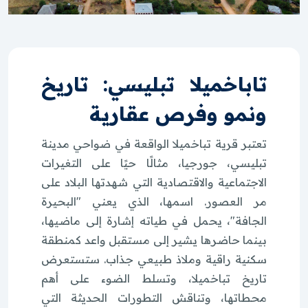
تاباخميلا تبليسي: تاريخ
ونمو وفرص عقارية
تعتبر قرية تباخميلا الواقعة في ضواحي مدينة
تبليسي، جورجيا، مثالًا حيًا على التغيرات
الاجتماعية والاقتصادية التي شهدتها البلاد على
مر العصور. اسمها، الذي يعني "البحيرة
الجافة"، يحمل في طياته إشارة إلى ماضيها،
بينما حاضرها يشير إلى مستقبل واعد كمنطقة
سكنية راقية وملاذ طبيعي جذاب. ستستعرض
تاريخ تباخميلا، وتسلط الضوء على أهم
محطاتها، وتناقش التطورات الحديثة التي