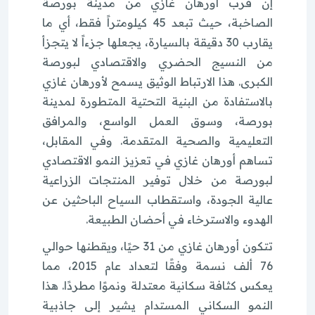
إن قرب أورهان غازي من مدينة بورصة
الصاخبة، حيث تبعد 45 كيلومتراً فقط، أي ما
يقارب 30 دقيقة بالسيارة، يجعلها جزءاً لا يتجزأ
من النسيج الحضري والاقتصادي لبورصة
الكبرى. هذا الارتباط الوثيق يسمح لأورهان غازي
بالاستفادة من البنية التحتية المتطورة لمدينة
بورصة، وسوق العمل الواسع، والمرافق
التعليمية والصحية المتقدمة. وفي المقابل،
تساهم أورهان غازي في تعزيز النمو الاقتصادي
لبورصة من خلال توفير المنتجات الزراعية
عالية الجودة، واستقطاب السياح الباحثين عن
الهدوء والاسترخاء في أحضان الطبيعة.
تتكون أورهان غازي من 31 حيًا، ويقطنها حوالي
76 ألف نسمة وفقًا لتعداد عام 2015، مما
يعكس كثافة سكانية معتدلة ونموًا مطردًا. هذا
النمو السكاني المستدام يشير إلى جاذبية