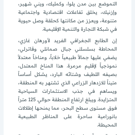
التموضع بين مدن يلوا، وكمليك، ويني شهير،
وإزنيك، يخلق تفاعلات اقتصادية واجتماعية
متنوعة، ويعزز من مكانتها كحلقة وصل حيوية
في شبكة التجارة والتنمية الإقليمية.
إن الطابع الجغرافي الفريد لأورهان غازي،
المحاطة بسلسلتي جبال صمانلي وقاترلي،
يضفي عليها جمالاً طبيعياً خلاباً، ومناخاً معتدلاً
نموذجياً لإقليم مرمرة. هذا المناخ المعتدل،
بصيفه اللطيف وشتائه البارد، يشكل أساساً
متيناً للازدهار الزراعي الذي تشتهر به المنطقة،
ويساهم في جذب الاستثمارات السياحية
المتزايدة. ويبلغ ارتفاع المنطقة حوالي 125 متراً
فوق مستوى سطح البحر، مما يمنحها إطلالات
بانورامية ساحرة على المناظر الطبيعية
المحيطة.