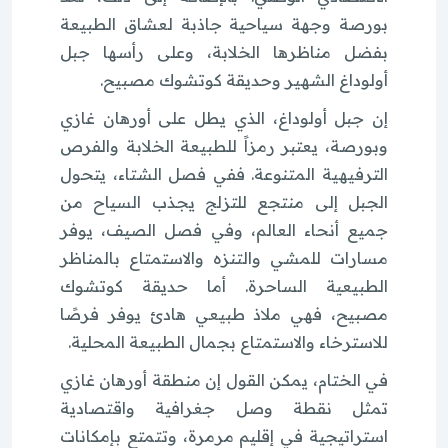
بورصة وجهة سياحية جاذبة لعشاق الطبيعة
بفضل مناظرها الخلابة، وعلى رأسها جبل
أولوداغ الشهير وحديقة كوتشوك مصبيح.
إن جبل أولوداغ، الذي يطل على أورهان غازي
وبورصة، يعتبر رمزاً للطبيعة الخلابة والفرص
الترفيهية المتنوعة. ففي فصل الشتاء، يتحول
الجبل إلى منتجع للتزلج يجذب السياح من
جميع أنحاء العالم، وفي فصل الصيف، يوفر
مسارات للمشي والتنزه والاستمتاع بالمناظر
الطبيعية الساحرة. أما حديقة كوتشوك
مصبيح، فهي ملاذ طبيعي هادئ يوفر فرصًا
للاسترخاء والاستمتاع بجمال الطبيعة المحلية.
في الختام، يمكن القول إن منطقة أورهان غازي
تمثل نقطة وصل جغرافية واقتصادية
استراتيجية في إقليم مرمرة، وتتمتع بإمكانات