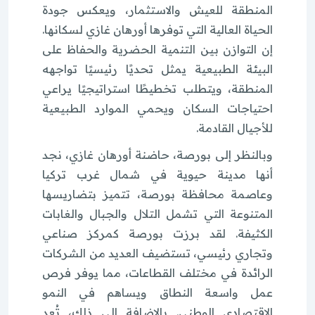
المنطقة للعيش والاستثمار، ويعكس جودة
الحياة العالية التي توفرها أورهان غازي لسكانها.
إن التوازن بين التنمية الحضرية والحفاظ على
البيئة الطبيعية يمثل تحديًا رئيسيًا تواجهه
المنطقة، ويتطلب تخطيطًا استراتيجيًا يراعي
احتياجات السكان ويحمي الموارد الطبيعية
للأجيال القادمة.
وبالنظر إلى بورصة، حاضنة أورهان غازي، نجد
أنها مدينة حيوية في شمال غرب تركيا
وعاصمة محافظة بورصة، تتميز بتضاريسها
المتنوعة التي تشمل التلال والجبال والغابات
الكثيفة. لقد برزت بورصة كمركز صناعي
وتجاري رئيسي، تستضيف العديد من الشركات
الرائدة في مختلف القطاعات، مما يوفر فرص
عمل واسعة النطاق ويساهم في النمو
الاقتصادي الوطني. بالإضافة إلى ذلك، تُعد