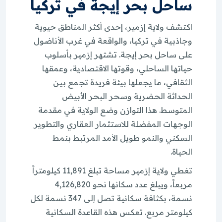
ساحل بحر إيجة في تركيا
اكتشف ولاية إزمير، إحدى أكثر المناطق حيوية
وجاذبية في تركيا، والواقعة في غرب الأناضول
على ساحل بحر إيجة. تشتهر إزمير بأسلوب
حياتها الساحلي، وقوتها الاقتصادية، وعمقها
الثقافي، ما يجعلها بيئة فريدة تجمع بين
الحداثة الحضرية وسحر البحر الأبيض
المتوسط. هذا التوازن وضع الولاية في مقدمة
الوجهات المفضلة للاستثمار العقاري والتطوير
السكني والنمو طويل الأمد المرتبط بنمط
الحياة.
تغطي ولاية إزمير مساحة تبلغ 11,891 كيلومتراً
مربعاً، ويبلغ عدد سكانها نحو 4,126,820
نسمة، بكثافة سكانية تصل إلى 347 نسمة لكل
كيلومتر مربع. تعكس هذه القاعدة السكانية