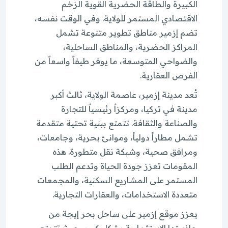
الكبيرة والطاقة الحضرية القوية الزخم
الاقتصادي المستمر للولاية. وفي الوقت نفسه،
تضم إزمير مناطق تطوير متنوعة تشمل
المراكز الحضرية، والمناطق الساحلية،
والضواحي المتوسعة، ما يوفر طيفاً واسعاً من
الفرص العقارية.
تُعد مدينة إزمير، عاصمة الولاية، ثالث أكبر
مدينة في تركيا، ومركزاً رئيسياً للتجارة
والصناعة والثقافة. تتمتع ببنية تحتية متقدمة
تشمل مطاراً دولياً، وموانئ بحرية، وجامعات،
ومرافق صحية، وشبكة نقل متطورة. هذه
المقومات تعزز جودة الحياة وتدعم الطلب
المستمر على المشاريع السكنية، والمجمعات
متعددة الاستخدامات، والعقارات التجارية.
يعزز موقع إزمير على ساحل بحر إيجة من
جاذبيتها الاستثمارية بشكل كبير، حيث تتمتع