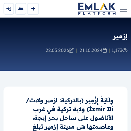
إزمير
22.05.2026
|
21.10.2024
|
1,173
وِلَايَةُ إِزْمِير (بالتركية: ازمیر ولایت/
İzmir Ili) ولاية تركية في غرب
الأناضول على ساحل بحر إيجة،
وعاصمتها هي مدينة إزمير تبلغ