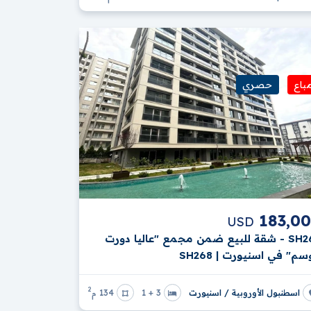
باع
حصري
183,0
USD
SH268 - شقة للبيع ضمن مجمع "عاليا دورت
م" في اسنيورت | SH268
2
اسطنبول الأوروبية / اسنيورت
3 + 1
134 م