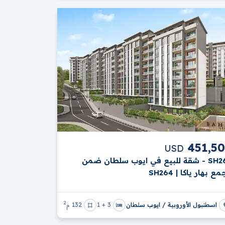
451,5
USD
SH264 - شقة للبيع في ايوب سلطان ضمن
ع بهار ياكا | SH264
2
اسطنبول الأوروبية / ايوب سلطان
3 + 1
132 م