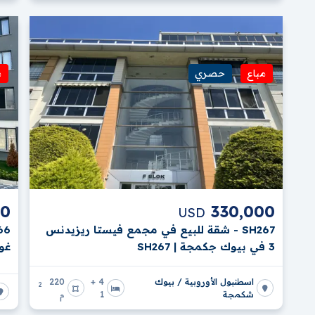
مباع
حصري
م
70
330,000
USD
SH267 - شقة للبيع في مجمع فيستا ريزيدنس
3 في بيوك جكمجة | SH267
غون
اسطنبول الأوروبية / بيوك
4 +
220
2
شكمجة
1
م