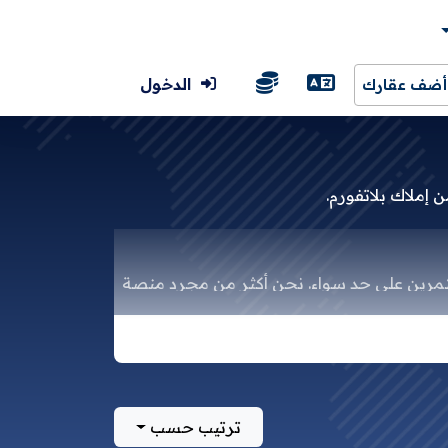
الدخول
أضف عقارك
إملاك بلاتفورم.
ستثمرين على حد سواء. نحن أكثر من مجرد منصة
ع والأراضي الزراعية والقابلة للإعمار.
ترتيب حسب
 التواصل والصور والفيديوهات.