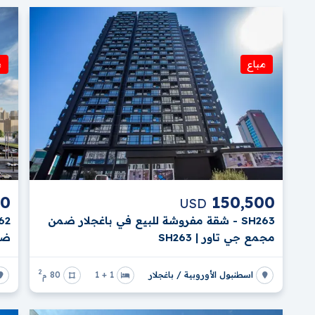
مباع
م
00
150,500
USD
SH263 - شقة مفروشة للبيع في باغجلار ضمن
مجمع جي تاور | SH263
ضمن
2
اسطنبول الأوروبية / باغجلار
1 + 1
80 م