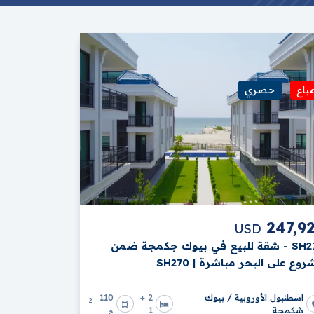
ر شركتك.
تمرار، بتكلفة معقولة.
باع
حصري
ك
247,9
USD
SH270 - شقة للبيع في بيوك جكمجة ضمن
وع على البحر مباشرة | SH270
اسطنبول الأوروبية / بيوك
2 +
110
2
شكمجة
1
م