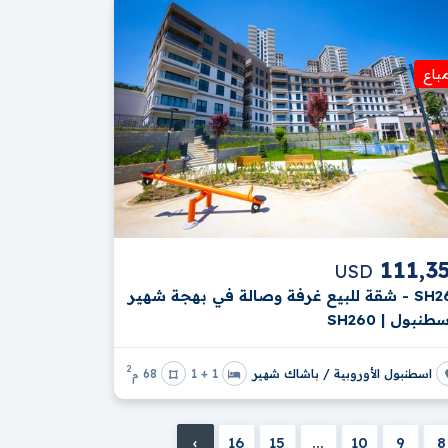
باع
111,3
USD
SH260 - شقة للبيع غرفة وصالة في بهجة شهير
سطنبول | SH260
2
اسطنبول الأوروبية / باشاك شهير
1 + 1
68 م
›
16
15
...
10
9
8