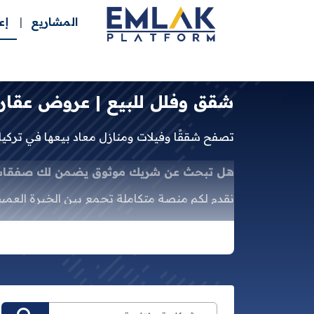
المشاريع
إع
شقق وفلل للبيع | عروض عقاري
تصفح شققًا وفيلات ومنازل معاد بيعها في ترك
هل تبحث عن شريك موثوق يضمن لك صفقات ع
نقدم لكم منصة متكاملة تجمع بين الخبرة العميق
عقارية؛ نحن شريك استراتيجي يضع بين يديك مف
ما الذي يميزنا؟
نطاق عمل شامل:
تغطية كاملة للقطاع العقا
خدمات متميزة:
بحث ذكي وشامل:
الوصول السهل والسر