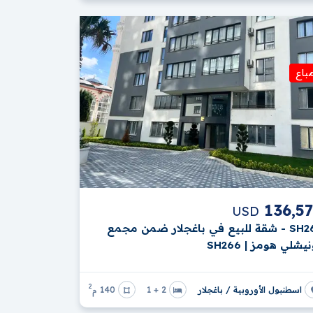
باع
136,5
USD
SH266 - شقة للبيع في باغجلار ضمن مجمع
يشلي هومز | SH266
2
اسطنبول الأوروبية / باغجلار
2 + 1
140 م