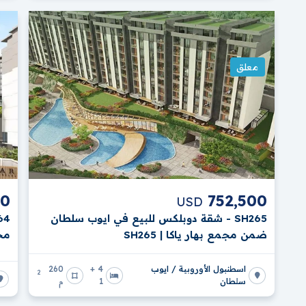
معلق
00
752,500
USD
SH265 - شقة دوبلكس للبيع في ايوب سلطان
ضمن مجمع بهار ياكا | SH265
مجم
اسطنبول الأوروبية / ايوب
4 +
260
2
سلطان
1
م