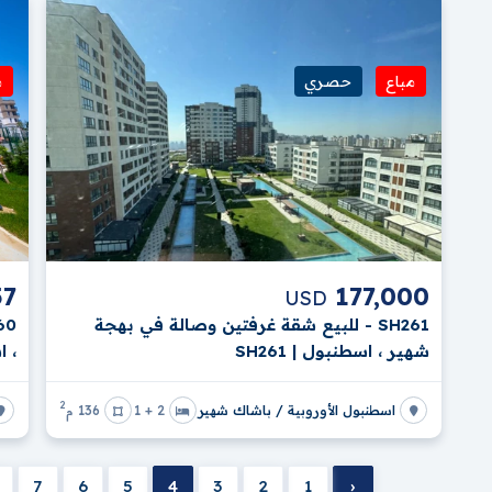
مباع
حصري
م
57
177,000
USD
SH261 - للبيع شقة غرفتين وصالة في بهجة
شهير ، اسطنبول | SH261
، ا
2
اسطنبول الأوروبية / باشاك شهير
2 + 1
136 م
7
6
5
4
3
2
1
‹