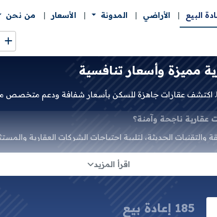
ادة البيع
الأراضي
المدونة
الأسعار
من نحن
ة مميزة وأسعار تنافسية
يا. اكتشف عقارات جاهزة للسكن بأسعار شفافة ودعم متخصص من 
قارية ناجحة وآمنة؟
ة والتقنيات الحديثة، لتلبية احتياجات الشركات العقارية والم
اتيح النجاح في سوق العقارات.
اقرأ المزيد
ري، من المشاريع التجارية والسكنية المرموقة إلى فرص إعادة البي
185 إعادة بيع
يع إلى معلومات دقيقة ومفصلة عن العقارات، بما في ذلك أرقام