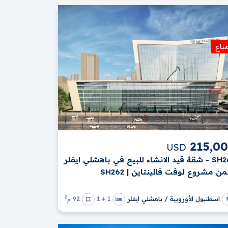
باع
215,0
USD
SH262 - شقة قيد الانشاء للبيع في باهشلي ايفلر
 مشروع لوفت فالينتاين | SH262
2
اسطنبول الأوروبية / باهشلي ايفلر
1 + 1
92 م