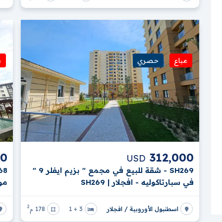
ضمن الفلل الفاخرة المعاد بيعها في إسطنبول ذلك؟ ؟
مباع
حصري
م
00
312,000
USD
SH269 - شقة للبيع في مجمع " بزيم ايفلر 9 "
في سبارتاكوليه - افجلار | SH269
موس
2
اسطنبول الأوروبية / افجلار
3 + 1
178 م