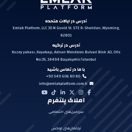
آدرس در ایالات متحده
Emlak Platform, LLC 30 N Gould St, STE R-Sheridan, Wyoming,
82801
آدرس در ترکیه
Kuzey yakası, Kayabaşı, Adnan Menderes Bulvari Blok :A3, Ofis
No:35, 34494 Başakşehir/İstanbul
با ما در تماس باشید
+90 549 606 80 80
info@emlakplatform.com.tr
املاک پلتفرم
سرزمین‌های اختصاصی
آپارتمان‌های لوکس