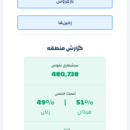
بازفروش
زمین‌ها
گزارش منطقه
سرشماری نفوس
480,738
نسبت جنسی
49%
|
51%
مردان
زنان
ارزیابی