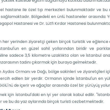
e yüksek kalitede eğitim sağlamaya katkıda bulunmaktadı
zel hastane ile özel tıp merkezleri bulunmaktadır ve bu d
ını sağlamaktadır. Bölgedeki en ünlü hastaneler arasında:
egapol Hastanesi ve Dr. Lütfi Kırdar Hastanesi bulunmakta
in her yerinden ziyaretçi çeken birçok turistik ve eğlence 
stanbul'un en güzel sahil yollarından biridir ve parklar
ahiline sadece 3,5 kilometre uzaklıkta olan ve İstanbul 
zarasının tadını çıkarmak için buraya gelmektedir.
Aydos Ormanı ve Dağı, bölge sakinleri ve ziyaretçileri 
ercih edilen bir yerdir. Ormanın içinde İstanbul'un en y
lü'nü de içerir ve ağaçlar arasında özel bir yürüyüş yolun
k için İstanbul'daki en iyi yer olarak kabul edilir. "İstan
dır ve bu da yaz aylarında birçok turisti cezbetmektedir.