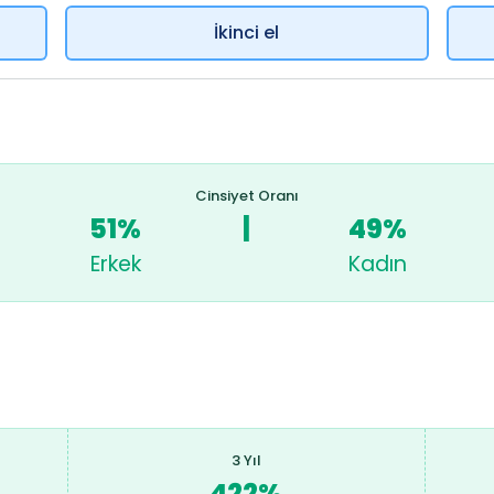
İkinci el
Cinsiyet Oranı
51%
|
49%
Erkek
Kadın
3 Yıl
422%