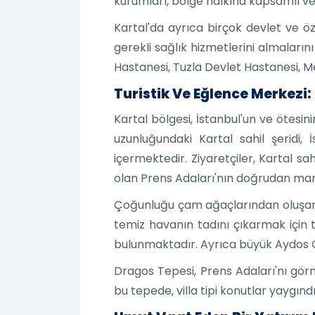
kurumları, bölge halkına kapsamlı v
Kartal'da ayrıca birçok devlet ve ö
gerekli sağlık hizmetlerini almalar
Hastanesi, Tuzla Devlet Hastanesi, M
Turistik Ve Eğlence Merkezi:
Kartal bölgesi, İstanbul'un ve ötesin
uzunluğundaki Kartal sahil şeridi, İ
içermektedir. Ziyaretçiler, Kartal s
olan Prens Adaları'nın doğrudan man
Çoğunluğu çam ağaçlarından oluşan 
temiz havanın tadını çıkarmak için t
bulunmaktadır. Ayrıca büyük Aydos Gö
Dragos Tepesi, Prens Adaları'nı görme
bu tepede, villa tipi konutlar yaygın