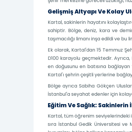
şehir merkezine göreceli uzaklığı, huz
Gelişmiş Altyapı Ve Kolay U
Kartal, sakinlerin hayatını kolaylaştı
sahiptir. Bölge, deniz, kara ve demi
taşımacılığı limanı inşa edildi ve b
Ek olarak, Kartal'dan 15 Temmuz Şeh
D100 karayolu geçmektedir. Ayrıca,
en doğusunu en batısına bağlayan 
Kartal'ı şehrin çeşitli yerlerine bağ
Bölge ayrıca Sabiha Gökçen Uluslara
İstanbul'a seyahat edenler için kolayc
Eğitim Ve Sağlık: Sakinlerin
Kartal, tüm öğrenim seviyelerindeki i
sıra İstanbul Gedik Üniversitesi ve