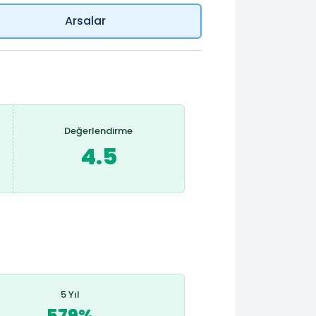
Arsalar
Değerlendirme
4.5
5 Yıl
579%