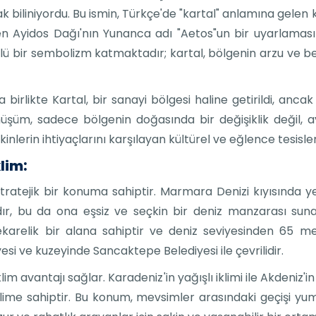
k biliniyordu. Bu ismin, Türkçe'de "kartal" anlamına gelen
 Ayidos Dağı'nın Yunanca adı "Aetos"un bir uyarlaması 
lü bir sembolizm katmaktadır; kartal, bölgenin arzu ve bek
birlikte Kartal, bir sanayi bölgesi haline getirildi, ancak
üşüm, sadece bölgenin doğasında bir değişiklik değil, 
 sakinlerin ihtiyaçlarını karşılayan kültürel ve eğlence tesis
lim:
tratejik bir konuma sahiptir. Marmara Denizi kıyısında ye
ır, bu da ona eşsiz ve seçkin bir deniz manzarası suna
rekarelik bir alana sahiptir ve deniz seviyesinden 65 
esi ve kuzeyinde Sancaktepe Belediyesi ile çevrilidir.
lim avantajı sağlar. Karadeniz'in yağışlı iklimi ile Akdeniz'i
klime sahiptir. Bu konum, mevsimler arasındaki geçişi yu