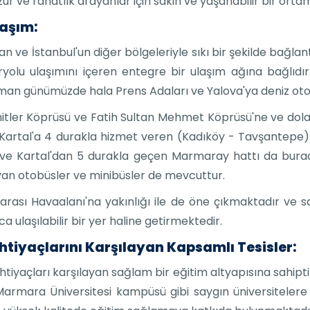
ur ve rahatlık arayanlar için sakin ve yaşanabilir bir orta
laşım:
ran ve İstanbul'un diğer bölgeleriyle sıkı bir şekilde bağlant
ryolu ulaşımını içeren entegre bir ulaşım ağına bağlıdır.
u liman günümüzde hala Prens Adaları ve Yalova'ya deniz o
itler Köprüsü ve Fatih Sultan Mehmet Köprüsü'ne ve dola
 Kartal'a 4 durakla hizmet veren (Kadıköy - Tavşantepe)
ve Kartal'dan 5 durakla geçen Marmaray hattı da burad
layan otobüsler ve minibüsler de mevcuttur.
rası Havaalanı'na yakınlığı ile de öne çıkmaktadır ve s
a ulaşılabilir bir yer haline getirmektedir.
 İhtiyaçlarını Karşılayan Kapsamlı Tesisler:
htiyaçları karşılayan sağlam bir eğitim altyapısına sahipti
 Marmara Üniversitesi kampüsü gibi saygın üniversitelere