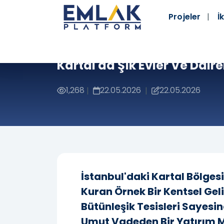
Projeler
İk
Kartal'da Şık Evler Ve Daire
1,268
22.05.2026
22.05.2026
|
|
İstanbul'daki Kartal Bölges
Kuran Örnek Bir Kentsel Geli
Bütünleşik Tesisleri Sayesi
Umut Vadeden Bir Yatırım Me