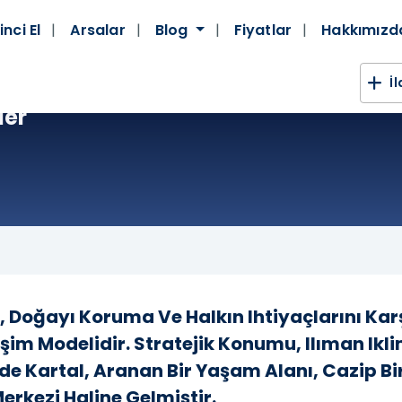
inci El
Arsalar
Blog
Fiyatlar
Hakkımız
İ
ler
i, Doğayı Koruma Ve Halkın Ihtiyaçlarını K
şim Modelidir. Stratejik Konumu, Ilıman Ikli
nde Kartal, Aranan Bir Yaşam Alanı, Cazip Bi
rkezi Haline Gelmiştir.