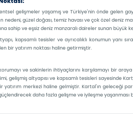
Noktası:
entsel gelişmeler yaşamış ve Türkiye'nin önde gelen gayri
n nedeni, güzel doğası, temiz havası ve çok özel deniz manz
na sahip ve eşsiz deniz manzaralı daireler sunan büyük kent
ltyapı, kapsamlı tesisler ve ayrıcalıklı konumun yanı sı
 bir yatırım noktası haline getirmiştir.
korumayı ve sakinlerin ihtiyaçlarını karşılamayı bir araya
limi, gelişmiş altyapısı ve kapsamlı tesisleri sayesinde Karta
ir yatırım merkezi haline gelmiştir. Kartal'ın geleceği pa
güçlendirecek daha fazla gelişme ve iyileşme yaşanması b