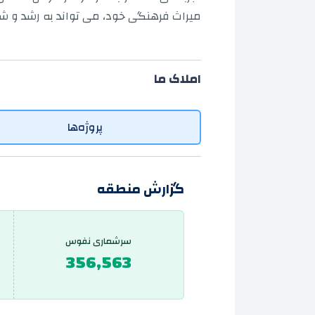
میراث فرهنگی خود، می تواند به رشد و شک
املاک ما
پروژه‌ها
گزارش منطقه
سرشماری نفوس
356,563