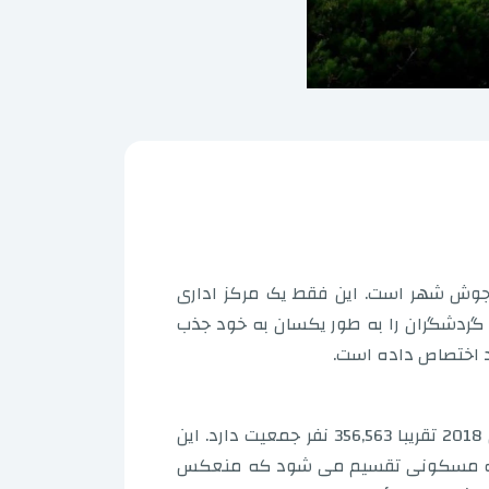
 جوش شهر است. این فقط یک مرکز اداری
 گردشگران را به طور یکسان به خود جذب
د اختصاص داده است.
علیرغم مساحت محدود 24 کیلومتر مربع، کوناک دارای تراکم جمعیت بالایی است که طبق برآوردهای سال 2018 تقریبا 356,563 نفر جمعیت دارد. این
پرجمعیت ترین منطقه در بین سی منطقه ازمیر تبدیل می کند. کوناک از نظر اداری به 113 محله مسکونی تقسیم می شود که منعکس