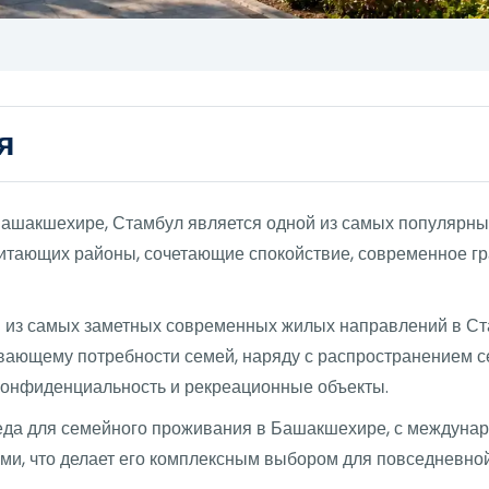
я
шакшехире, Стамбул является одной из самых популярных 
читающих районы, сочетающие спокойствие, современное г
 из самых заметных современных жилых направлений в Ст
вающему потребности семей, наряду с распространением 
 конфиденциальность и рекреационные объекты.
реда для семейного проживания в Башакшехире, с междун
и, что делает его комплексным выбором для повседневной