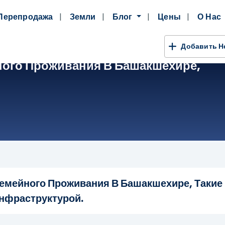
Перепродажа
Земли
Блог
Цены
О Нас
Добавить 
ого Проживания В Башакшехире,
емейного Проживания В Башакшехире, Такие 
нфраструктурой.