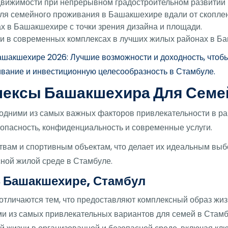
ижимости при непрерывном градостроительном развитии 
ля семейного проживания в Башакшехире вдали от скопле
х в Башакшехире с точки зрения дизайна и площади.
 в современных комплексах в лучших жилых районах в Ба
шакшехире 2026: Лучшие возможности и доходность, чтобы
вание и инвестиционную целесообразность в Стамбуле.
ексы Башакшехира Для Семе
дними из самых важных факторов привлекательности в р
опасность, конфиденциальность и современные услуги.
твам и спортивным объектам, что делает их идеальным вы
сной жилой среде в Стамбуле.
 Башакшехире, Стамбул
личаются тем, что предоставляют комплексный образ жизн
ими из самых привлекательных вариантов для семей в Стам