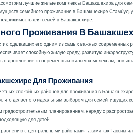
рассмотрим лучшие жилые комплексы Башакшехира для сем
муществ семейного проживания в Башакшехире Стамбул, ур
недвижимость для семей в Башакшехире.
ного Проживания В Башакшех
тик, сделавших его одним из самых важных современных ра
еспечивает спокойную жилую среду, развитую инфраструкт
рт, в дополнение к современным жилым комплексам, повы
акшехире Для Проживания
метных спокойных районов для проживания в Башакшехире
, что делает его идеальным выбором для семей, ищущих ко
 градостроительным планированием, наряду с распростра
подходящую для детей.
сравнению с центральными районами, такими как Таксим и