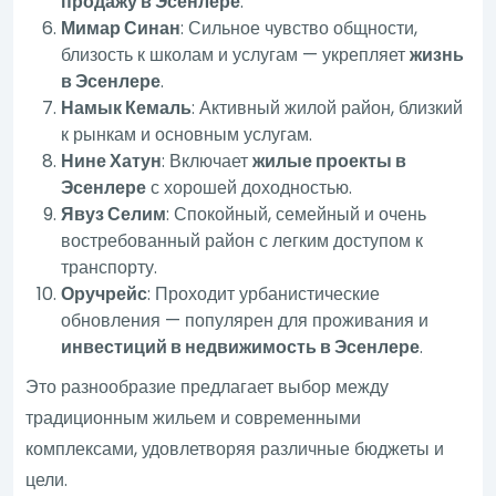
продажу в Эсенлере
.
Мимар Синан
: Сильное чувство общности,
близость к школам и услугам — укрепляет
жизнь
в Эсенлере
.
Намык Кемаль
: Активный жилой район, близкий
к рынкам и основным услугам.
Нине Хатун
: Включает
жилые проекты в
Эсенлере
с хорошей доходностью.
Явуз Селим
: Спокойный, семейный и очень
востребованный район с легким доступом к
транспорту.
Оручрейс
: Проходит урбанистические
обновления — популярен для проживания и
инвестиций в недвижимость в Эсенлере
.
Это разнообразие предлагает выбор между
традиционным жильем и современными
комплексами, удовлетворяя различные бюджеты и
цели.