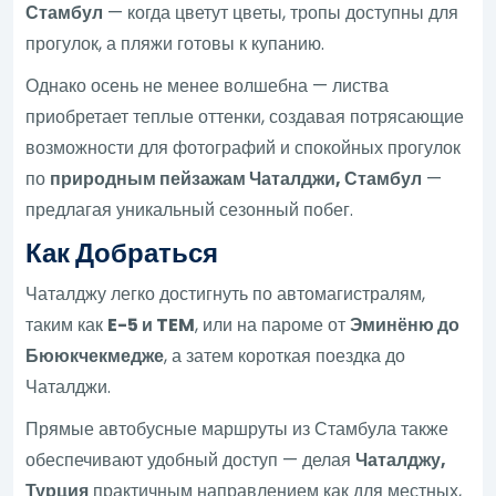
Стамбул
— когда цветут цветы, тропы доступны для
прогулок, а пляжи готовы к купанию.
Однако осень не менее волшебна — листва
приобретает теплые оттенки, создавая потрясающие
возможности для фотографий и спокойных прогулок
по
природным пейзажам Чаталджи, Стамбул
—
предлагая уникальный сезонный побег.
Как Добраться
Чаталджу легко достигнуть по автомагистралям,
таким как
E-5 и TEM
, или на пароме от
Эминёню до
Бююкчекмедже
, а затем короткая поездка до
Чаталджи.
Прямые автобусные маршруты из Стамбула также
обеспечивают удобный доступ — делая
Чаталджу,
Турция
практичным направлением как для местных,