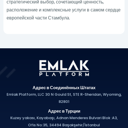
стратегический выбор, сочетающий ценность,
расположение и комплексные услуги в самом сердце
европейской части Стамбула.
Адрес в Соединённых Штатах
Emlak Platform, LLC 30 N Gould St, STE R-Sheridan, Wyoming,
82801
Адрес в Турции
Kuzey yakası, Kayabaşı, Adnan Menderes Bulvari Blok :A3,
Ofis No:35, 34494 Başakşehir/İstanbul