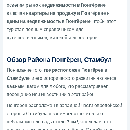
осветим
рынок недвижимости в Гюнгёрене
,
включая
квартиры на продажу в Гюнгёрене
и
цены на недвижимость в Гюнгёрене
, чтобы этот
тур стал полным справочником для
путешественников, жителей и инвесторов.
Обзор Района Гюнгёрен, Стамбул
Понимание того,
где расположен Гюнгёрен в
Стамбуле
, и его исторического развития является
важным шагом для любого, кто рассматривает
посещение или инвестиции в этот район.
Гюнгёрен расположен в западной части европейской
стороны Стамбула и занимает относительно
небольшую площадь около
7 км²
, что делает его
одним из самых маленьких районов Стамбула по