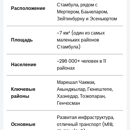
Стамбула, рядом с
Расположение
Мертером, Баьчеларом,
Зейтинбурну и Эсеньюртом
~7 км² (один из самых
Площадь
маленьких районов
Стамбула)
~296 000+ человек в 11
Население
районах
Марешал Чакмак,
Ключевые
Акынджылар, Гюнештепе,
районы
Хазнедар, Тозкопаран,
Генчосман
Развитая инфраструктура,
Основные
отличный транспорт (M1B,