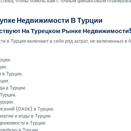
е слова, чтобы помочь вам с точным финансовым планиров
упке Недвижимости В Турции
ствуют На Турецком Рынке Недвижимости
и в Турции включают в себя ряд затрат, не включенных в 
рции.
ии.
 в Турции.
ции.
да в Турции.
Турции.
урции.
ясений (DASK) в Турции.
нергии и воды в Турции.
движимости в Турции.
елефону в Турции.