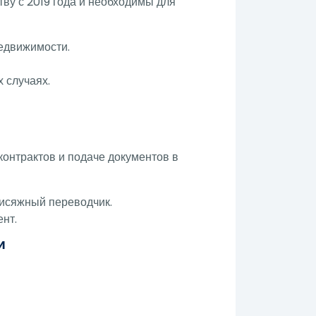
ву с 2019 года и необходимы для
недвижимости.
 случаях.
контрактов и подаче документов в
рисяжный переводчик.
ент.
и