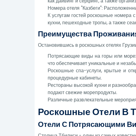
как дайвинг и серфинг, а также орган
Номера отеля "Казбеги": Расположенн
К услугам гостей роскошные номера с
кухни, пешеходные тропы, а также сеа
Преимущества Проживани
Остановившись в роскошных отелях Грузии
Потрясающие виды на горы или море:
что обеспечивает уникальные и незаб
Роскошные спа-услуги, крытые и от
процедурные кабинеты.
Рестораны высокой кухни и разнообра
подают свежие морепродукты.
Различные развлекательные мероприят
Роскошные Отели В 
Отели С Потрясающими Ви
Столица Тбилиси - один из самых известн