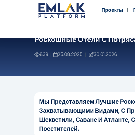
Проекты
Роскошные Отели С Потряс
839
25.08.2025
30.01.2026
|
|
Мы Представляем Лучшие Роско
Захватывающими Видами, С При
Шекветили, Саване И Атланте, 
Посетителей.