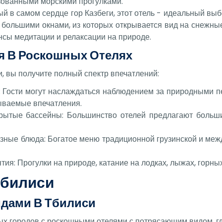
изованными морскими прогулками.
ый в самом сердце гор Казбеги, этот отель - идеальный вы
 большими окнами, из которых открывается вид на снежны
нсы медитации и релаксации на природе.
я В Роскошных Отелях
, вы получите полный спектр впечатлений:
 Гости могут наслаждаться наблюдением за природными пе
ываемые впечатления.
крытые бассейны: Большинство отелей предлагают больши
зные блюда: Богатое меню традиционной грузинской и меж
ия: Прогулки на природе, катание на лодках, лыжах, горны
Тбилиси
дами В Тбилиси
ых городов с роскошными отелями с потрясающим видом, гд