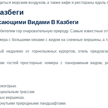
диться морским воздухом, а также кафе и рестораны вдоль 
азбеги
сающими Видами В Казбеги
бителям гор очаровательную природу. Самые известные от
мера с большими окнами с видом на снежные вершины, а т
ый недалеко от горнолыжных курортов, отель предлага
гам гостей просторные номера с панорамным видом, р
окогорью.
ециальным трассам.
ных вершинах.
тронутыми природными ландшафтами.