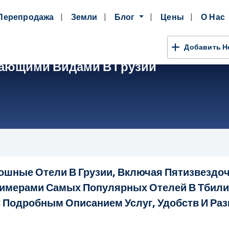
Перепродажа
Земли
Блог
Цены
О Нас
Добавить 
ающими Видами В Грузии
шные Отели В Грузии, Включая Пятизвездоч
мерами Самых Популярных Отелей В Тбилиси
С Подробным Описанием Услуг, Удобств И Ра