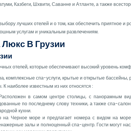
туми, Казбеги, Шхвити, Саванне и Атланте, а также всестор
выбору лучших отелей и о том, как обеспечить приятное и 
ошным услугам и уникальным развлечениям.
 Люкс В Грузии
узии
очных отелей, которые обеспечивают высокий уровень комф
ра, комплексные спа-услуги, крытые и открытые бассейны,
 К наиболее известным из них относятся :
и: Расположен в самом центре столицы, с панорамным ви
ованные по последнему слову техники, а также спа-салон
ародной кухни.
о на Черное море и предлагает номера с видом на море
енажерные залы и полноценный спа-центр. Гости могут на