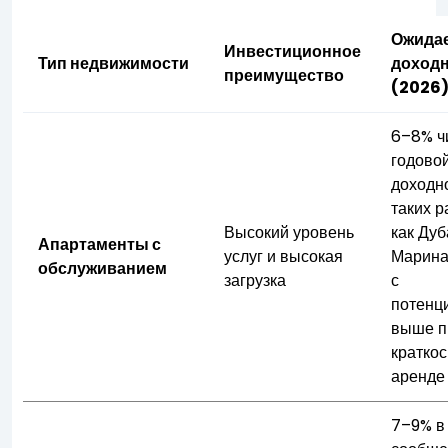
Ожида
Инвестиционное
Тип недвижимости
доход
преимущество
(2026
6–8% ч
годово
доходн
таких р
Высокий уровень
как Дуб
Апартаменты с
услуг и высокая
Марина
обслуживанием
загрузка
с
потенц
выше п
кратко
аренде
7–9% в