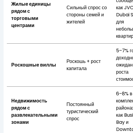
сообще
Жилые единицы
Сильный спрос со
как JVC
рядом с
стороны семей и
Dubai S
торговыми
жителей
для
центрами
неболь
кварти
5–7% г
доходн
Роскошь + рост
Роскошные виллы
ожидан
капитала
роста
стоимо
6–8% в
Недвижимость
компле
Постоянный
рядом с
районах
туристический
развлекательными
как Bus
спрос
зонами
Bay и
Downt