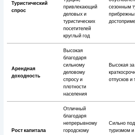
Туристический
привлекающий
сезонным т
спрос
деловых и
прибрежны
туристических
достоприме
посетителей
круглый год
Высокая
благодаря
сильному
Высокая за
Арендная
деловому
краткосроч
доходность
спросу и
отпусков и
плотности
населения
Отличный
благодаря
непрерывному
Сильно по
Рост капитала
городскому
туризмом и