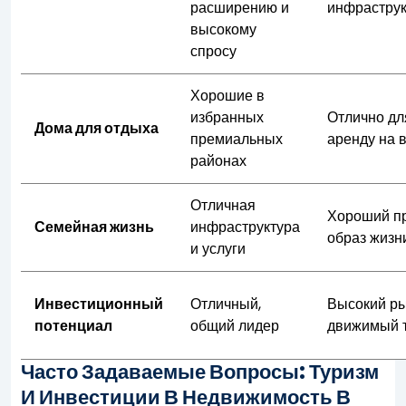
расширению и
инфрастру
высокому
спросу
Хорошие в
избранных
Отлично дл
Дома для отдыха
премиальных
аренду на 
районах
Отличная
Хороший п
Семейная жизнь
инфраструктура
образ жизн
и услуги
Инвестиционный
Отличный,
Высокий ры
потенциал
общий лидер
движимый 
Часто Задаваемые Вопросы: Туризм
И Инвестиции В Недвижимость В