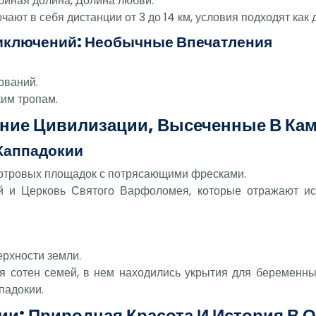
убиная долина, Долина любви.
ют в себя дистанции от 3 до 14 км, условия подходят как 
риключений: Необычные Впечатления
ований.
ким тропам.
вние Цивилизации, Высеченные В Ка
Каппадокии
мотровых площадок с потрясающими фресками.
й и Церковь Святого Варфоломея, которые отражают ис
.
рхности земли.
 сотен семей, в нем находились укрытия для беременны
падокии.
ии: Природная Красота И История В 