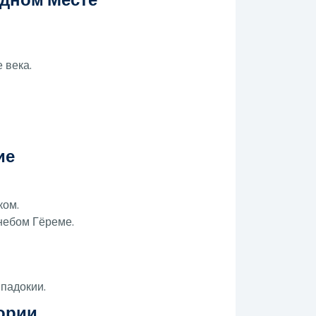
 века.
ие
ком.
небом Гёреме.
ппадокии.
ории