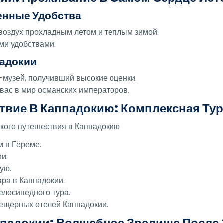
енные Удобства
воздух прохладным летом и теплым зимой.
и удобствами.
адокии
-музей, получивший высокие оценки.
вас в мир османских императоров.
твие В Каппадокию: Комплексная Ту
ского путешествия в Каппадокию
м в Гёреме.
и.
ую.
ра в Каппадокии.
елосипедного тура.
пещерных отелей Каппадокии.
падокии: Волшебное Зрелище После 