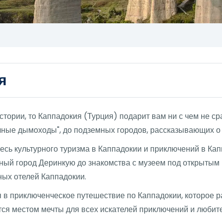
я
стории, то Каппадокия (Турция) подарит вам ни с чем не с
чные дымоходы", до подземных городов, рассказывающих о
есь культурного туризма в Каппадокии и приключений в Ка
ный город Деринкую до знакомства с музеем под открытым 
ных отелей Каппадокии.
 в приключенческое путешествие по Каппадокии, которое ра
тся местом мечты для всех искателей приключений и любит