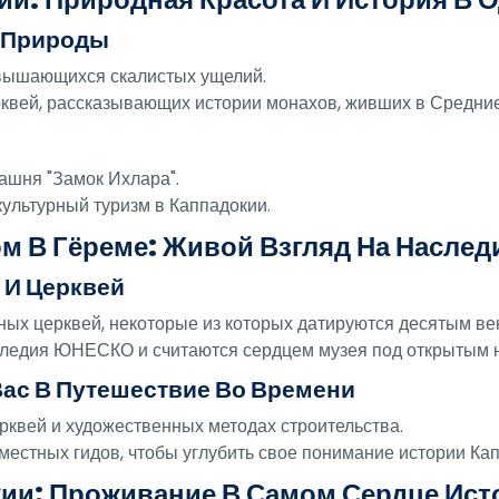
и Природы
звышающихся скалистых ущелий.
рквей, рассказывающих истории монахов, живших в Средние
е
ашня "Замок Ихлара".
культурный туризм в Каппадокии.
 В Гёреме: Живой Взгляд На Наслед
 И Церквей
ных церквей, некоторые из которых датируются десятым ве
следия ЮНЕСКО и считаются сердцем музея под открытым 
Вас В Путешествие Во Времени
рквей и художественных методах строительства.
местных гидов, чтобы углубить свое понимание истории Ка
ии: Проживание В Самом Сердце Ист