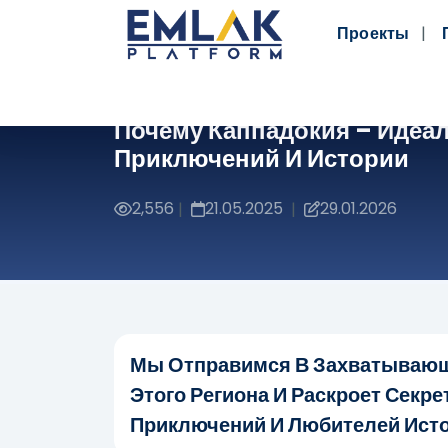
Проекты
Почему Каппадокия – Идеа
Приключений И Истории
2,556
21.05.2025
29.01.2026
|
|
Мы Отправимся В Захватывающ
Этого Региона И Раскроет Секр
Приключений И Любителей Исто