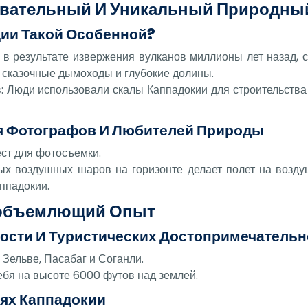
ровательный И Уникальный Природн
ции Такой Особенной?
 в результате извержения вулканов миллионы лет назад, 
ь сказочные дымоходы и глубокие долины.
 Люди использовали скалы Каппадокии для строительства 
ля Фотографов И Любителей Природы
ест для фотосъемки.
ных воздушных шаров на горизонте делает полет на возд
ппадокии.
сеобъемлющий Опыт
ости И Туристических Достопримечательн
Зельве, Пасабаг и Соганли.
ебя на высоте 6000 футов над землей.
ях Каппадокии