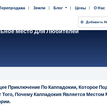
Перепродажа
Земли
Блог
Цены
О Нас
Добавить 
льное Место Для Любителей
ее Приключение По Каппадокии, Которое По
ет Того, Почему Каппадокия Является Местом
рии.