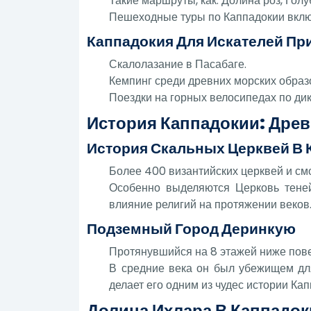
Такие маршруты, как: Долина роз, Гол
Пешеходные туры по Каппадокии включа
Каппадокия Для Искателей П
Скалолазание в Пасабаге.
Кемпинг среди древних морских образ
Поездки на горных велосипедах по ди
История Каппадокии: Дре
История Скальных Церквей В 
Более 400 византийских церквей и с
Особенно выделяются Церковь тене
влияние религий на протяжении веков
Подземный Город Деринкую
Протянувшийся на 8 этажей ниже пове
В средние века он был убежищем для
делает его одним из чудес истории Кап
Долина Ихлара В Каппадок