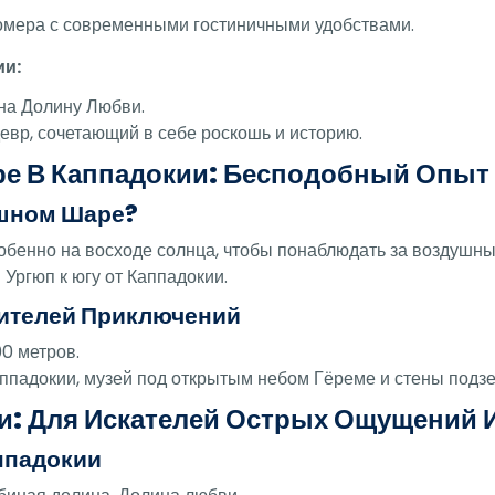
омера с современными гостиничными удобствами.
ии:
на Долину Любви.
вр, сочетающий в себе роскошь и историю.
е В Каппадокии: Бесподобный Опыт
ушном Шаре?
собенно на восходе солнца, чтобы понаблюдать за воздуш
 Ургюп к югу от Каппадокии.
ителей Приключений
0 метров.
падокии, музей под открытым небом Гёреме и стены подзе
и: Для Искателей Острых Ощущений 
ппадокии