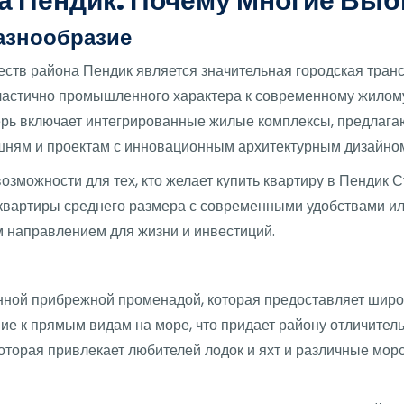
 Пендик: Почему Многие Выб
азнообразие
тв района Пендик является значительная городская транс
т частично промышленного характера к современному жило
рь включает интегрированные жилые комплексы, предлагаю
шням и проектам с инновационным архитектурным дизайно
озможности для тех, кто желает купить квартиру в Пендик 
квартиры среднего размера с современными удобствами ил
м направлением для жизни и инвестиций.
ной прибрежной променадой, которая предоставляет широк
ие к прямым видам на море, что придает району отличитель
оторая привлекает любителей лодок и яхт и различные мо