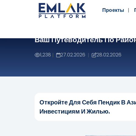
Проекты
Ваш Путеводитель По Райо
1,238
27.02.2026
28.02.2026
|
|
Откройте Для Себя Пендик В Аз
Инвестициям И Жилью.