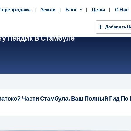
Перепродажа
Земли
Блог
Цены
О Нас
Добавить 
ну Пендик В Стамбуле
иатской Части Стамбула. Ваш Полный Гид По