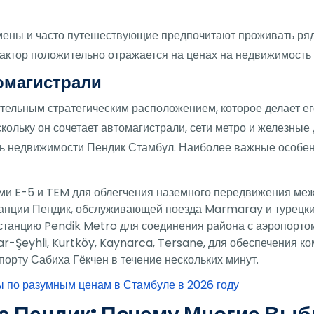
смены и часто путешествующие предпочитают проживать ря
актор положительно отражается на ценах на недвижимость 
омагистрали
ительным стратегическим расположением, которое делает 
скольку он сочетает автомагистрали, сети метро и железные
ть недвижимости Пендик Стамбул. Наиболее важные особен
ми E-5 и TEM для облегчения наземного передвижения ме
анции Пендик, обслуживающей поезда Marmaray и турецки
танцию Pendik Metro для соединения района с аэропортом
ar-Şeyhli, Kurtköy, Kaynarca, Tersane, для обеспечения ко
орту Сабиха Гёкчен в течение нескольких минут.
 по разумным ценам в Стамбуле в 2026 году