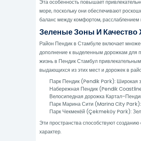
Эта особенность повышает привлекательно
море, поскольку они обеспечивают роскош
баланс между комфортом, расслаблением 
Зеленые Зоны И Качество
Район Пендик в Стамбуле включает множес
дополнение к выделенным дорожкам для пр
жизнь в Пендик Стамбул привлекательным 
выдающихся из этих мест и дорожек в райо
Парк Пендик (Pendik Park): Широкая 
Набережная Пендик (Pendik Coastline
Велосипедная дорожка Картал–Пендик 
Парк Марина Сити (Marina City Park)
Парк Чекмекёй (Çekmeköy Park): Зел
Эти пространства способствуют созданию 
характер.