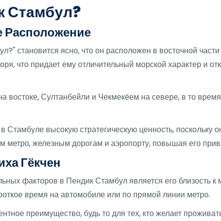
к Стамбул?
е Расположение
л?" становится ясно, что он расположен в восточной части
ря, что придает ему отличительный морской характер и от
на востоке, Султанбейли и Чекмекёем на севере, в то время
в Стамбуле высокую стратегическую ценность, поскольку о
м метро, железным дорогам и аэропорту, повышая его прив
иха Гёкчен
ьных факторов в Пендик Стамбул является его близость к
ороткое время на автомобиле или по прямой линии метро.
ентное преимущество, будь то для тех, кто желает проживат