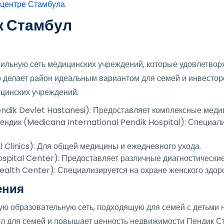
 центре Стамбула
к Стамбул
ильную сеть медицинских учреждений, которые удовлетвор
о делает район идеальным вариантом для семей и инвестор
цинских учреждений:
ndik Devlet Hastanesi): Предоставляет комплексные меди
ндик (Medicana International Pendik Hospital): Специал
 Clinics): Для общей медицины и ежедневного ухода.
pital Center): Предоставляет различные диагностические 
alth Center): Специализируется на охране женского здор
ения
ю образовательную сеть, подходящую для семей с детьми н
ул для семей и повышает ценность недвижимости Пендик 