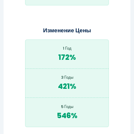
Изменение Цены
1 Год
172%
3 Годы
421%
5 Годы
546%