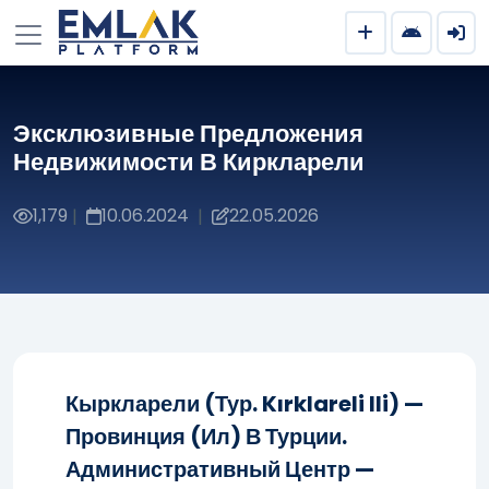
Эксклюзивные Предложения
Недвижимости В Киркларели
1,179
10.06.2024
22.05.2026
|
|
Кыркларели (тур. Kırklareli Ili) —
Провинция (ил) В Турции.
Административный Центр —