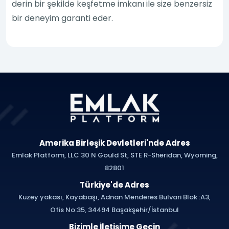
derin bir şekilde keşfetme imkanı ile size benzersiz
bir deneyim garanti eder.
Amerika Birleşik Devletleri'nde Adres
Emlak Platform, LLC 30 N Gould St, STE R-Sheridan, Wyoming,
82801
Türkiye'de Adres
Kuzey yakası, Kayabaşı, Adnan Menderes Bulvari Blok :A3,
Ofis No:35, 34494 Başakşehir/İstanbul
Bizimle İletişime Geçin