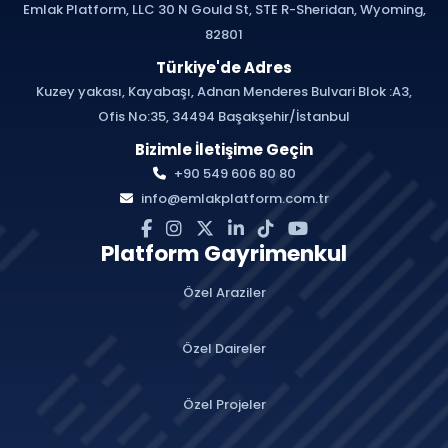
Emlak Platform, LLC 30 N Gould St, STE R-Sheridan, Wyoming,
82801
Türkiye'de Adres
Kuzey yakası, Kayabaşı, Adnan Menderes Bulvari Blok :A3,
Ofis No:35, 34494 Başakşehir/İstanbul
Bizimle İletişime Geçin
+90 549 606 80 80
info@emlakplatform.com.tr
Platform Gayrimenkul
Özel Araziler
Özel Daireler
Özel Projeler